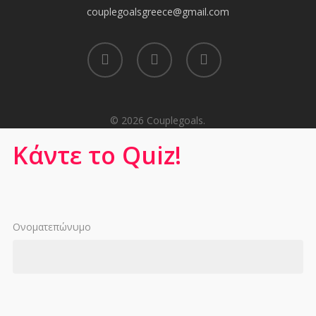
couplegoalsgreece@gmail.com
facebook
youtube
instagram
© 2026 Couplegoals.
Κάντε το Quiz!
Ονοματεπώνυμο