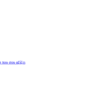
η που σου αξίζει