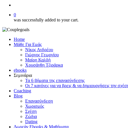
search
0
was successfully added to your cart.
Home
Μάθε Για Εμάς
Νίκος Ανδρέου
Γιώργος Γεωργίου
Μαίρη Καλδή
Χρυσάνθη Τζιράρκα
ebooks
Σεμινάρια
Τα 6 βήματα της επανασύνδεσης
Οι 7 κανόνες για να βρεις & να δημιουργήσεις την σχέσ
Coaching
Blog
Επανασύνδεση
Χωρισμός
Σχέση
Ζώδια
Dating
Δωρεάν Ebooks & Μαθήματα