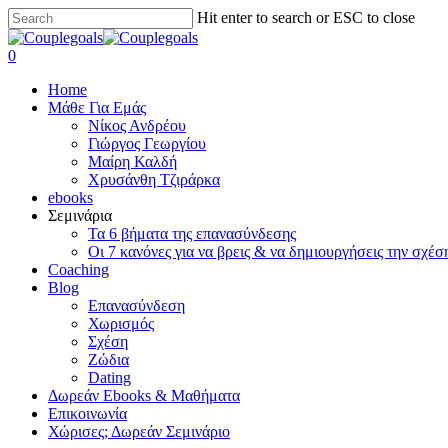
Skip
Hit enter to search or ESC to close
to
Close
main
Search
search
0
content
Menu
Home
Μάθε Για Εμάς
Νίκος Ανδρέου
Γιώργος Γεωργίου
Μαίρη Καλδή
Χρυσάνθη Τζιράρκα
ebooks
Σεμινάρια
Τα 6 βήματα της επανασύνδεσης
Οι 7 κανόνες για να βρεις & να δημιουργήσεις την σχέσ
Coaching
Blog
Επανασύνδεση
Χωρισμός
Σχέση
Ζώδια
Dating
Δωρεάν Ebooks & Μαθήματα
Επικοινωνία
Χώρισες; Δωρεάν Σεμινάριο