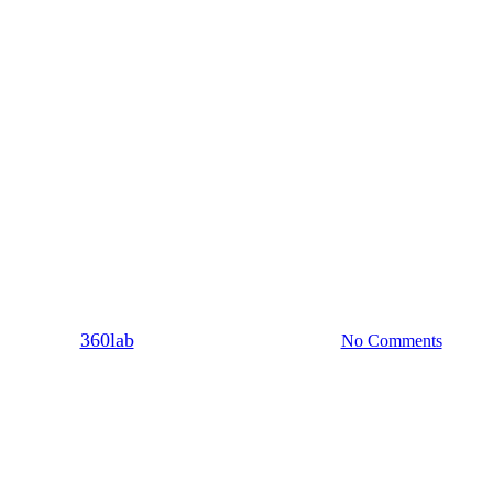
Dating
Σχέση
δίσεις τον άντρα που θες από τ
By
360lab
16/03/2020
20 Μαρτίου, 2024
No Comments