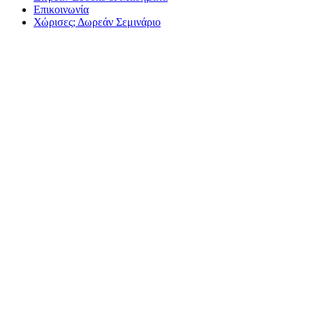
Επικοινωνία
Χώρισες; Δωρεάν Σεμινάριο
Πώς να κερ