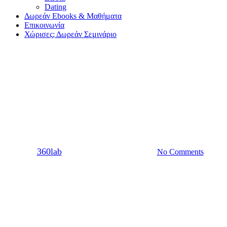
Dating
Δωρεάν Ebooks & Μαθήματα
Επικοινωνία
Χώρισες; Δωρεάν Σεμινάριο
Χωρισμός
Πώς να ξεφύγεις απ’ το
φάντασμα
By
360lab
13/04/2021
20 Μαρτίου, 2024
No Comments