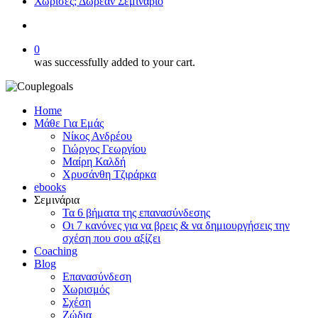
Χώρισες; Δωρεάν Σεμινάριο
search
0
was successfully added to your cart.
Home
Μάθε Για Εμάς
Νίκος Ανδρέου
Γιώργος Γεωργίου
Μαίρη Καλδή
Χρυσάνθη Τζιράρκα
ebooks
Σεμινάρια
Τα 6 βήματα της επανασύνδεσης
Οι 7 κανόνες για να βρεις & να δημιουργήσεις την
σχέση που σου αξίζει
Coaching
Blog
Επανασύνδεση
Χωρισμός
Σχέση
Ζώδια