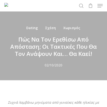
Men
Skip
to
search
main
content
Dating
Σχέση
Χωρισμός
Πώς Να Τον Ερεθίσω Από
Απόσταση; Οι Τακτικές Που Θα
Τον Ανάψουν Και… Θα Καεί!
02/10/2020
Συχνά λαμβάνω μηνύματα από γυναίκες κάθε ηλικίας με