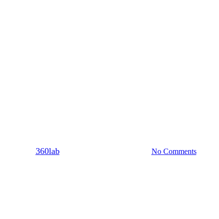
Dating
Σχέση
νω να με θέλει τρελά και να κολλ
By
360lab
24/08/2017
20 Μαρτίου, 2024
No Comments