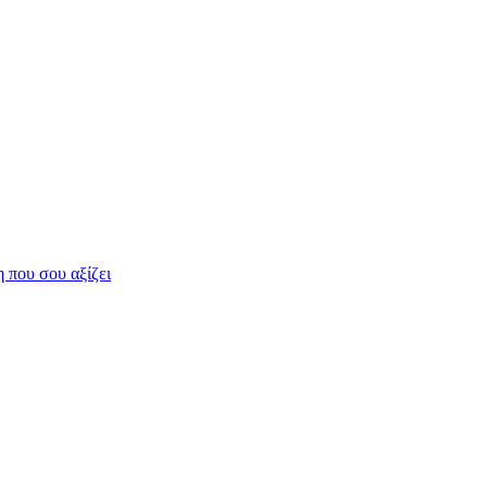
η που σου αξίζει