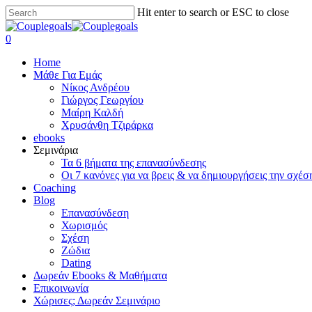
Skip
Hit enter to search or ESC to close
to
Close
main
Search
search
0
content
Menu
Home
Μάθε Για Εμάς
Νίκος Ανδρέου
Γιώργος Γεωργίου
Μαίρη Καλδή
Χρυσάνθη Τζιράρκα
ebooks
Σεμινάρια
Τα 6 βήματα της επανασύνδεσης
Οι 7 κανόνες για να βρεις & να δημιουργήσεις την σχέσ
Coaching
Blog
Επανασύνδεση
Χωρισμός
Σχέση
Ζώδια
Dating
Δωρεάν Ebooks & Μαθήματα
Επικοινωνία
Χώρισες; Δωρεάν Σεμινάριο