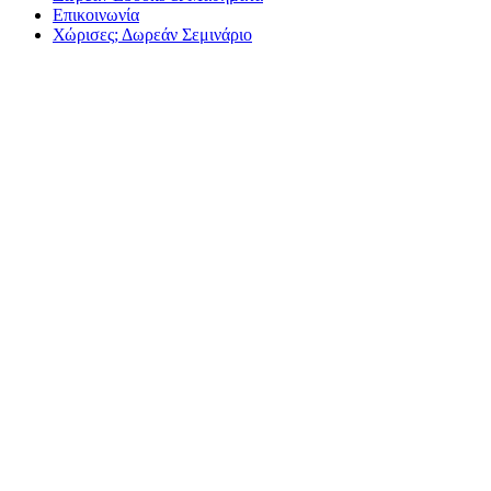
Επικοινωνία
Χώρισες; Δωρεάν Σεμινάριο
Πώς να τον κά