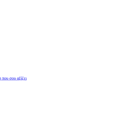
η που σου αξίζει