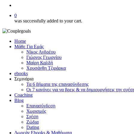
search
0
was successfully added to your cart.
Home
Μάθε Για Εμάς
Νίκος Ανδρέου
Γιώργος Γεωργίου
Μαίρη Καλδή
Χρυσάνθη Τζιράρκα
ebooks
Σεμινάρια
Τα 6 βήματα της επανασύνδεσης
Οι 7 κανόνες για να βρεις & να δημιουργήσεις την σχέσ
Coaching
Blog
Επανασύνδεση
Χωρισμός
Σχέση
Ζώδια
Dating
Δωρεάν Ebooks & Μαθήματα