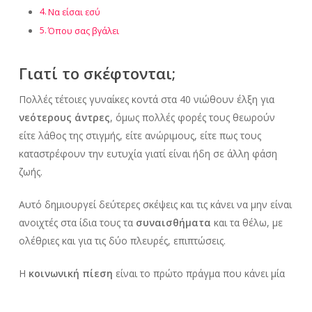
Να είσαι εσύ
Όπου σας βγάλει
Γιατί το σκέφτονται;
Πολλές τέτοιες γυναίκες κοντά στα 40 νιώθουν έλξη για
νεότερους άντρες
, όμως πολλές φορές τους θεωρούν
είτε λάθος της στιγμής, είτε ανώριμους, είτε πως τους
καταστρέφουν την ευτυχία γιατί είναι ήδη σε άλλη φάση
ζωής.
Αυτό δημιουργεί δεύτερες σκέψεις και τις κάνει να μην είναι
ανοιχτές στα ίδια τους τα
συναισθήματα
και τα θέλω, με
ολέθριες και για τις δύο πλευρές, επιπτώσεις.
Η
κοινωνική πίεση
είναι το πρώτο πράγμα που κάνει μία
μεγαλύτερη γυναίκα να αμφιβάλει και φυσικά το δεύτερο
είναι αν ο νέος άντρας είναι αρκετά ώριμος για να πάρει το