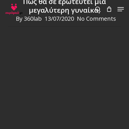
Πως θα σε ερωτευτεί μία
Skip
Men
μεγαλύτερη γυναίκα;
to
search
By
360lab
13/07/2020
No Comments
main
content