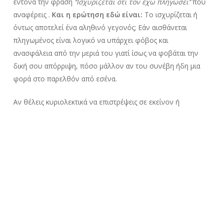
έντονα την φράση
‘’
I
σχυρίζεται ότι τον έχω πληγώσει’’
που
αναφέρεις .
Και η ερώτηση εδώ είναι:
Το ισχυρίζεται ή
όντως αποτελεί ένα αληθινό γεγονός; Εάν αισθάνεται
πληγωμένος είναι λογικό να υπάρχει φόβος και
ανασφάλεια από την μεριά του γιατί ίσως να φοβάται την
δική σου απόρριψη, πόσο μάλλον αν του συνέβη ήδη μια
φορά στο παρελθόν από εσένα.
Αν θέλεις κυριολεκτικά να επιστρέψεις σε εκείνον ή
τουλάχιστον να διατηρήσεις μια επικοινωνία μαζί του, τότε
θα χρειαστεί να του μιλήσεις ανοιχτά και να του εκφράσεις
όλα όσα αισθάνεσαι . Αν μετά από αυτό, υπάρξει
ενδιαφέρον και από την δική του μεριά, τότε μάλλον δεν
είναι καθόλου αργά για να κάνετε μια νέα αρχή. Οπότε
go
for
it
,
γιατί τουλάχιστον θα ξέρεις πως προσπάθησες
όποιο και αν θα είναι τελικά το αποτέλεσμα.
Ά, και για να
μην το ξεχάσω, ότι είναι να γίνει να είσαι σίγουρη
πως αργά ή γρήγορα θα γίνει!