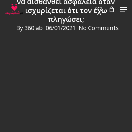
να αισθανθεί ασφάλεια όταν
Skip
Men
ισχυρίζεται ότι τον έχω
to
search
πληγώσει;
main
content
By
360lab
06/01/2021
No Comments