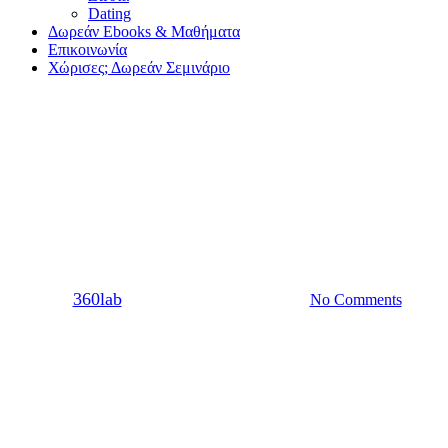
Dating
Δωρεάν Ebooks & Μαθήματα
Επικοινωνία
Χώρισες; Δωρεάν Σεμινάριο
Σχέση
Πόσο λειτουργικό είναι τελικά
το μοτίβο του ανοιχτού γάμου;
By
360lab
22/01/2021
20 Μαρτίου, 2024
No Comments