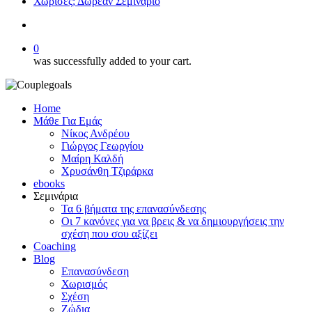
Χώρισες; Δωρεάν Σεμινάριο
search
0
was successfully added to your cart.
Home
Μάθε Για Εμάς
Νίκος Ανδρέου
Γιώργος Γεωργίου
Μαίρη Καλδή
Χρυσάνθη Τζιράρκα
ebooks
Σεμινάρια
Τα 6 βήματα της επανασύνδεσης
Οι 7 κανόνες για να βρεις & να δημιουργήσεις την
σχέση που σου αξίζει
Coaching
Blog
Επανασύνδεση
Χωρισμός
Σχέση
Ζώδια