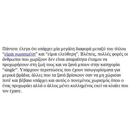
Πάντοτε έλεγα ότι υπάρχει μία μεγάλη διαφορά μεταξύ του τίτλου
“
είμαι χωρισμένη
” και “είμαι ελεύθερη”. Βλέπεις, πολλές φορές οι
άνθρωποι που χωρίζουν δεν είναι απαραίτητα έτοιμοι να
προχωρήσουν στη ζωή τους και να ξανά μπουν στην κατηγορία
“single”. Υπάρχουν περιπτώσεις που έχουν πισωγυρίσματα για
μερικά βράδια, άλλες που τα ξανά βρίσκουν σαν να μη χώρισαν
ποτέ και βέβαια υπάρχει και αυτός ο πονεμένος χωρισμός όπου ο
ένας προχωράει αλλά ο άλλος μένει κολλημένος εκεί να κλαίει που
τον έχασε.
Περιεχόμενα Άρθρου
Είναι λοιπόν αντιληπτό ότι υπάρχει το στάδιο της “χωρισμένης”
Όταν επιτέλους γίνεσαι “πρόσφατα single”