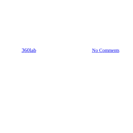
Sex
Πρόσφατα single: Το στάδιο
μεταξύ της “χωρισμένης” και
της “ελεύθερης”
By
360lab
30/12/2020
20 Μαρτίου, 2024
No Comments