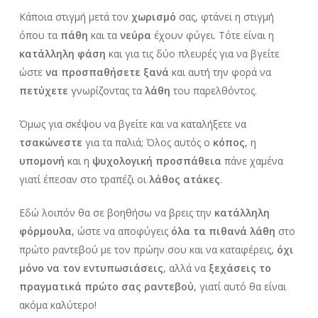
Κάποια στιγμή μετά τον
χωρισμό
σας, φτάνει η στιγμή
όπου τα
πάθη
και τα
νεύρα
έχουν φύγει. Τότε είναι η
κατάλληλη φάση
και για τις δύο πλευρές για να βγείτε
ώστε
να προσπαθήσετε ξανά
και αυτή την φορά να
πετύχετε
γνωρίζοντας τα
λάθη
του παρελθόντος.
Όμως για σκέψου να βγείτε και να καταλήξετε να
τσακώνεστε
για τα παλιά; Όλος αυτός ο
κόπος
, η
υπομονή
και η
ψυχολογική προσπάθεια
πάνε χαμένα
γιατί έπεσαν στο τραπέζι οι
λάθος ατάκες
.
Εδώ λοιπόν θα σε βοηθήσω να βρεις την
κατάλληλη
φόρμουλα
, ώστε να αποφύγεις
όλα τα πιθανά λάθη
στο
πρώτο ραντεβού με τον πρώην σου και να καταφέρεις,
όχι
μόνο να τον εντυπωσιάσεις
, αλλά να
ξεχάσεις το
πραγματικά πρώτο σας ραντεβού
, γιατί αυτό θα είναι
ακόμα καλύτερο!