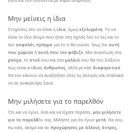
ξανά και δεν συνδέεται με καμία ανάμνηση.
Μην μείνεις η ίδια
Στοχεύεις στο να είσαι η
ίδια
, όμως
εξελιγμένη
. Το να
είσαι το ίδιο άτομο που ήταν στη σχέση δεν το λες και το
πιο
ασφαλές πράγμα
για το τι θα νιώσει. Ίσως δει
αυτή
που χώρισε
ή
αυτή που τον φόβιζε
. Μία ανανέωση στα
ρούχα
, το
στυλ
σου και στα
μαλλιά
σου θα του δείξουν
πως είσαι
ο ίδιος άνθρωπος
, αλλά με κάτι
διαφορετικό
.
Θα τον κάνουν να αναζητήσει όλες τις αλλαγές και σταδιακά
να σε ανακαλύψει ξανά.
Μην μιλήσετε για το παρελθόν
Ότι και να έγινε, όσα και να είχατε περάσει,
μην μιλήσετε
για το παρελθ
όν σας. Μιλήστε για ότι έγινε
μετά
. Θα σου
πω κάτι, ακόμα και αν
προχώρησες με άλλους άντρες
,