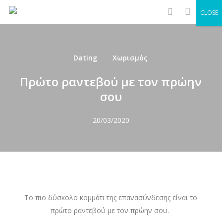
Men
Skip
CLOSE
to
search
main
content
Dating
Χωρισμός
Πρώτο ραντεβού με τον πρώην
σου
20/03/2020
Το πιο δύσκολο κομμάτι της επανασύνδεσης είναι το
πρώτο ραντεβού με τον πρώην σου.