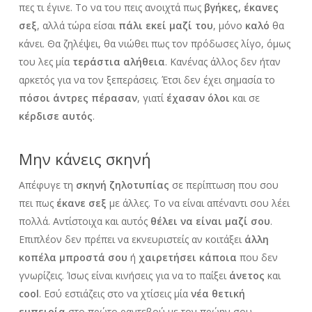
πες τι έγινε. Το να του πεις ανοιχτά πως
βγήκες,
έκανες
σεξ
, αλλά τώρα είσαι
πάλι εκεί μαζί του
, μόνο
καλό
θα
κάνει. Θα ζηλέψει, θα νιώθει πως τον πρόδωσες λίγο, όμως
του λες μία
τεράστια αλήθεια
. Κανένας άλλος δεν ήταν
αρκετός για να τον ξεπεράσεις. Έτσι δεν έχει σημασία το
πόσοι άντρες πέρασαν
, γιατί
έχασαν όλοι
και σε
κέρδισε αυτός
.
Μην κάνεις σκηνή
Απέφυγε τη
σκηνή ζηλοτυπίας
σε περίπτωση που σου
πει πως
έκανε σεξ
με άλλες. Το να είναι απέναντι σου λέει
πολλά. Αντίστοιχα και αυτός
θέλει να είναι μαζί σου
.
Επιπλέον δεν πρέπει να εκνευριστείς αν κοιτάξει
άλλη
κοπέλα μπροστά σου
ή
χαιρετήσει κάποια
που δεν
γνωρίζεις. Ίσως είναι κινήσεις για να το παίξει
άνετος
και
cool
. Εσύ εστιάζεις στο να χτίσεις μία
νέα θετική
εμπειρία
στο πρώτο ραντεβού με τον πρώην σου.