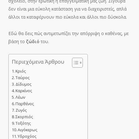
σχολείο, στην ερωτική η επαγγελματική μας ζωή. Σίγουρα
δεν είναι μια εύκολη κατάσταση για να διαχειριστείς, απλά
άλλοι τα καταφέρνουν πιο εύκολα και άλλοι πιο δύσκολα.
Εδώ θα δεις πώς αντιμετωπίζει την απόρριψη ο καθένας, με
βάση το
ζώδιό
του.
Περιεχόμενα Άρθρου
Κριός
Ταύρος
Δίδυμος
Καρκίνος
Λέων
Παρθένος
Ζυγός
Σκορπιός
Τοξότης
Αιγόκερως
Υδροχόος