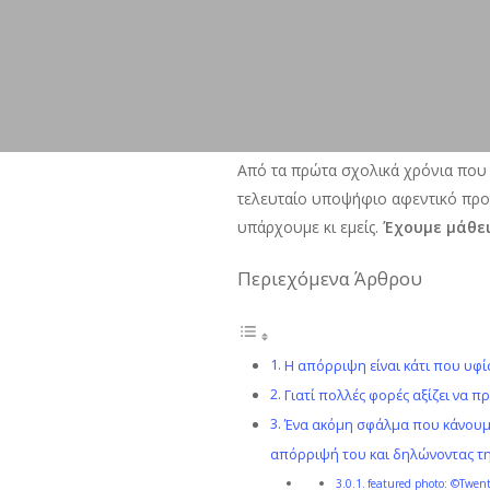
Από τα πρώτα σχολικά χρόνια που η
τελευταίο υποψήφιο αφεντικό προτ
υπάρχουμε κι εμείς.
Έχουμε μάθει
Περιεχόμενα Άρθρου
Η απόρριψη είναι κάτι που υφί
Γιατί πολλές φορές αξίζει να 
Ένα ακόμη σφάλμα που κάνουμε 
απόρριψή του και δηλώνοντας τη
featured photo: ©Twen