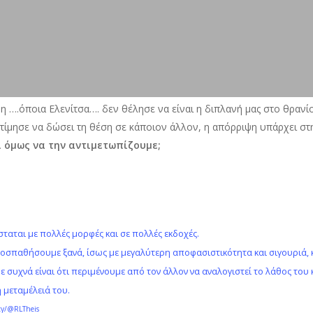
 ….όποια Ελενίτσα…. δεν θέλησε να είναι η διπλανή μας στο θρανίο,
ίμησε να δώσει τη θέση σε κάποιον άλλον, η απόρριψη υπάρχει στη
 όμως να την αντιμετωπίζουμε;
σταται με πολλές μορφές και σε πολλές εκδοχές.
προσπαθήσουμε ξανά, ίσως με μεγαλύτερη αποφασιστικότητα και σιγουριά,
συχνά είναι ότι περιμένουμε από τον άλλον να αναλογιστεί το λάθος του 
 μεταμέλειά του.
ty/@RLTheis