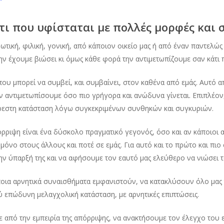
τι που υφίσταται με πολλές μορφές και σ
ρωτική, φιλική, γονική, από κάποιον οικείο μας ή από έναν παντελ
ην έχουμε βιώσει κι όμως κάθε φορά την αντιμετωπίζουμε σαν κάτι
που μπορεί να συμβεί, και συμβαίνει, στον καθένα από εμάς. Αυτό 
την αντιμετωπίσουμε όσο πιο γρήγορα και ανώδυνα γίνεται. Επιπλέον,
ρεστη κατάσταση λόγω συγκεκριμένων συνθηκών και συγκυριών.
όρριψη είναι ένα δύσκολο πραγματικό γεγονός, όσο και αν κάποιο
όνο στους άλλους και ποτέ σε εμάς. Για αυτό και το πρώτο και πιο 
ην ύπαρξή της και να αφήσουμε τον εαυτό μας ελεύθερο να νιώσει
οια αρνητικά συναισθήματα εμφανιστούν, να κατακλύσουν όλο μας το
 επώδυνη μελαγχολική κατάσταση, με αρνητικές επιπτώσεις.
ε από την εμπειρία της απόρριψης, να ανακτήσουμε τον έλεγχο του 