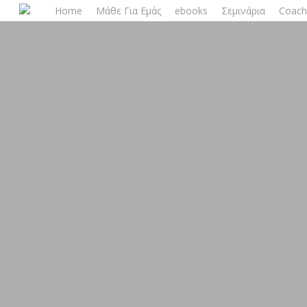
Skip
Home
Μάθε Για Εμάς
ebooks
Σεμινάρια
Coach
to
main
content