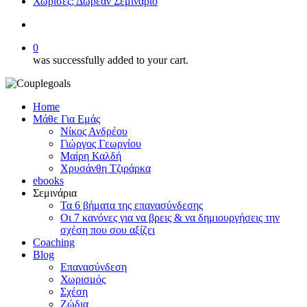
Χώρισες; Δωρεάν Σεμινάριο
search
0
was successfully added to your cart.
Home
Μάθε Για Εμάς
Νίκος Ανδρέου
Γιώργος Γεωργίου
Μαίρη Καλδή
Χρυσάνθη Τζιράρκα
ebooks
Σεμινάρια
Τα 6 βήματα της επανασύνδεσης
Οι 7 κανόνες για να βρεις & να δημιουργήσεις την
σχέση που σου αξίζει
Coaching
Blog
Επανασύνδεση
Χωρισμός
Σχέση
Ζώδια