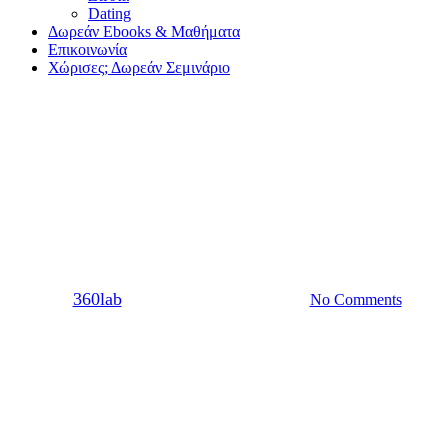
Dating
Δωρεάν Ebooks & Μαθήματα
Επικοινωνία
Χώρισες; Δωρεάν Σεμινάριο
Dating
Ραντεβού με κάποιον
μικρότερό σου
By
360lab
17/09/2021
20 Μαρτίου, 2024
No Comments