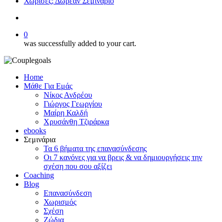
Χώρισες; Δωρεάν Σεμινάριο
search
0
was successfully added to your cart.
Home
Μάθε Για Εμάς
Νίκος Ανδρέου
Γιώργος Γεωργίου
Μαίρη Καλδή
Χρυσάνθη Τζιράρκα
ebooks
Σεμινάρια
Τα 6 βήματα της επανασύνδεσης
Οι 7 κανόνες για να βρεις & να δημιουργήσεις την
σχέση που σου αξίζει
Coaching
Blog
Επανασύνδεση
Χωρισμός
Σχέση
Ζώδια