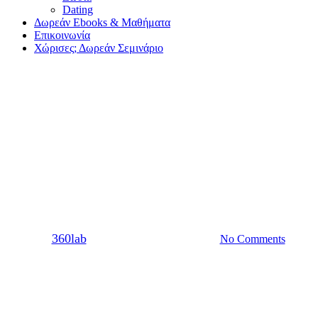
Dating
Δωρεάν Ebooks & Μαθήματα
Επικοινωνία
Χώρισες; Δωρεάν Σεμινάριο
Sex
Τα σημάδια που θα σε κάνουν
να καταλάβεις ότι ένας
άνθρωπος είναι ασέξουαλ
By
360lab
21/10/2020
20 Μαρτίου, 2024
No Comments