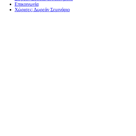
Επικοινωνία
Χώρισες; Δωρεάν Σεμινάριο
5 συμπεριφορές