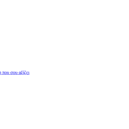
η που σου αξίζει