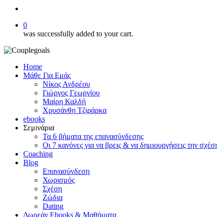
search
0
was successfully added to your cart.
Home
Μάθε Για Εμάς
Νίκος Ανδρέου
Γιώργος Γεωργίου
Μαίρη Καλδή
Χρυσάνθη Τζιράρκα
ebooks
Σεμινάρια
Τα 6 βήματα της επανασύνδεσης
Οι 7 κανόνες για να βρεις & να δημιουργήσεις την σχέσ
Coaching
Blog
Επανασύνδεση
Χωρισμός
Σχέση
Ζώδια
Dating
Δωρεάν Ebooks & Μαθήματα