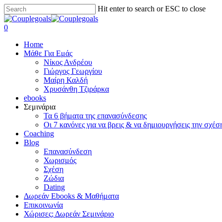
Skip
Hit enter to search or ESC to close
to
Close
main
Search
search
0
content
Menu
Home
Μάθε Για Εμάς
Νίκος Ανδρέου
Γιώργος Γεωργίου
Μαίρη Καλδή
Χρυσάνθη Τζιράρκα
ebooks
Σεμινάρια
Τα 6 βήματα της επανασύνδεσης
Οι 7 κανόνες για να βρεις & να δημιουργήσεις την σχέσ
Coaching
Blog
Επανασύνδεση
Χωρισμός
Σχέση
Ζώδια
Dating
Δωρεάν Ebooks & Μαθήματα
Επικοινωνία
Χώρισες; Δωρεάν Σεμινάριο