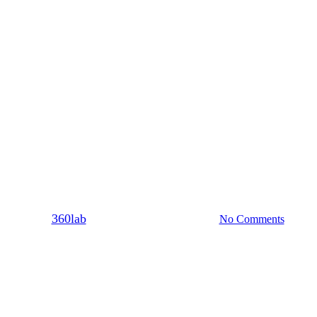
Χωρισμός
 σε μία σχέση που δεν αξίζουν δ
By
360lab
27/10/2020
20 Μαρτίου, 2024
No Comments