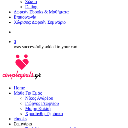
Ζώδια
Dating
Δωρεάν Ebooks & Μαθήματα
Επικοινωνία
Χώρισες; Δωρεάν Σεμινάριο
search
0
was successfully added to your cart.
Home
Μάθε Για Εμάς
Νίκος Ανδρέου
Γιώργος Γεωργίου
Μαίρη Καλδή
Χρυσάνθη Τζιράρκα
ebooks
Σεμινάρια