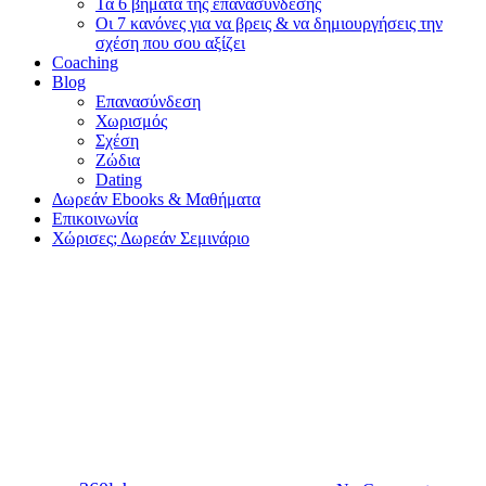
Τα 6 βήματα της επανασύνδεσης
Οι 7 κανόνες για να βρεις & να δημιουργήσεις την
σχέση που σου αξίζει
Coaching
Blog
Επανασύνδεση
Χωρισμός
Σχέση
Ζώδια
Dating
Δωρεάν Ebooks & Μαθήματα
Επικοινωνία
Χώρισες; Δωρεάν Σεμινάριο
Dating
5 συμβουλές για σένα που
βγαίνεις με ένα ντροπαλό αγόρι