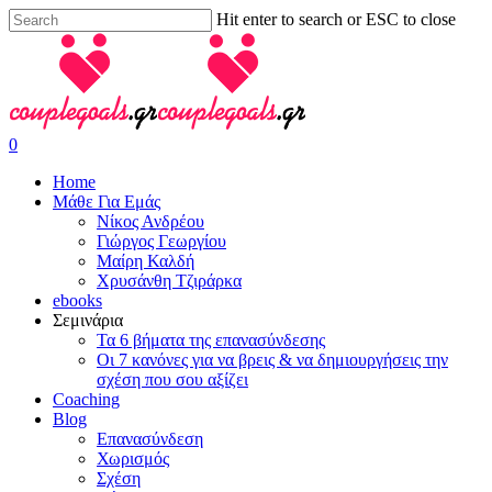
Skip
Hit enter to search or ESC to close
to
Close
main
Search
content
search
0
Menu
Home
Μάθε Για Εμάς
Νίκος Ανδρέου
Γιώργος Γεωργίου
Μαίρη Καλδή
Χρυσάνθη Τζιράρκα
ebooks
Σεμινάρια
Τα 6 βήματα της επανασύνδεσης
Οι 7 κανόνες για να βρεις & να δημιουργήσεις την
σχέση που σου αξίζει
Coaching
Blog
Επανασύνδεση
Χωρισμός
Σχέση