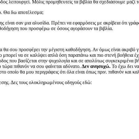
οδος λειτουργεί. Μόλις προμηθευτείς τα βιβλία θα σχεδιάσουμε μαζί 
υ. Θα δω αποτέλεσμα;
ης είναι σαν μια αλυσίδα. Πρέπει να εφαρμόσεις με ακρίβεια ότι γρά
θοδήγηση που προσφέρω σε όσους αγοράσουν τα βιβλία.
ία θα σου προσφέρει την μέγιστη καθοδήγηση. Αν όμως είναι ακριβό γ
μπορεί να σε καλύψει απλά όση παραπάνω και πιο στενή βοήθεια έχει
θοδος που βασίζεται στην ψυχολογία και σε απολύτως συγκεκριμένα 
υ τώρα πιθανόν να σου φαίνεται αδύνατο.
Δεν ανησυχώ.
Το έχω δει να
στο οποίο θα μου περιγράφεις ότι όλα είναι όπως πριν. πιθανόν και κα
δεσης. Δες τους ολοκληρωμένους οδηγούς εδώ: