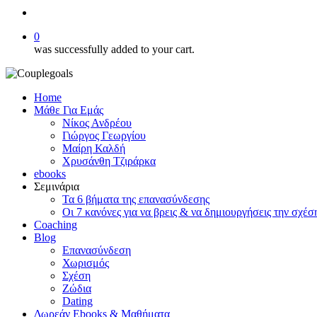
search
0
was successfully added to your cart.
Home
Μάθε Για Εμάς
Νίκος Ανδρέου
Γιώργος Γεωργίου
Μαίρη Καλδή
Χρυσάνθη Τζιράρκα
ebooks
Σεμινάρια
Τα 6 βήματα της επανασύνδεσης
Οι 7 κανόνες για να βρεις & να δημιουργήσεις την σχέσ
Coaching
Blog
Επανασύνδεση
Χωρισμός
Σχέση
Ζώδια
Dating
Δωρεάν Ebooks & Μαθήματα