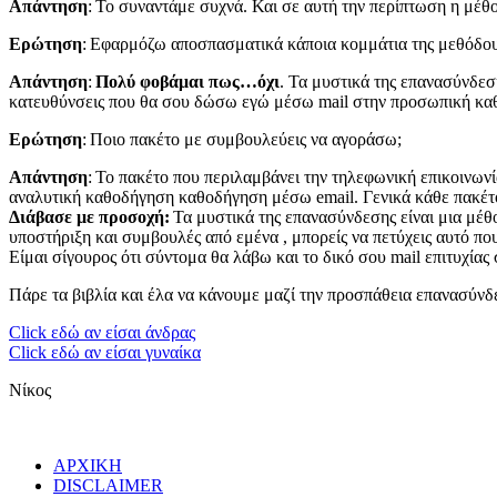
Απάντηση
: Το συναντάμε συχνά. Και σε αυτή την περίπτωση η μέθ
Ερώτηση
: Εφαρμόζω αποσπασματικά κάποια κομμάτια της μεθόδο
Απάντηση
:
Πολύ φοβάμαι πως…όχι
. Τα μυστικά της επανασύνδεσ
κατευθύνσεις που θα σου δώσω εγώ μέσω mail στην προσωπική κα
Ερώτηση
: Ποιο πακέτο με συμβουλεύεις να αγοράσω;
Απάντηση
: Το πακέτο που περιλαμβάνει την τηλεφωνική επικοινων
αναλυτική καθοδήγηση καθοδήγηση μέσω email. Γενικά κάθε πακέτο 
Διάβασε με προσοχή:
Τα μυστικά της επανασύνδεσης είναι μια μέ
υποστήριξη και συμβουλές από εμένα , μπορείς να πετύχεις αυτό πο
Είμαι σίγουρος ότι σύντομα θα λάβω και το δικό σου mail επιτυχίας 
Πάρε τα βιβλία και έλα να κάνουμε μαζί την προσπάθεια επανασύν
Click εδώ αν είσαι άνδρας
Click εδώ αν είσαι γυναίκα
Νίκος
ΑΡΧΙΚΗ
DISCLAIMER