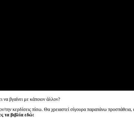
ει να βγαίνει με κάποιον άλλον?
τον/την κερδίσεις πίσω. Θα χρειαστεί σίγουρα παραπάνω προσπάθεια, 
ες τα βιβλία εδώ: