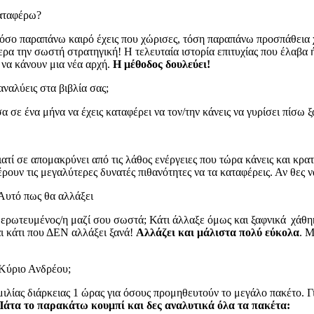
καταφέρω?
 όσο παραπάνω καιρό έχεις που χώρισες, τόση παραπάνω προσπάθεια χ
μερα την σωστή στρατηγική! Η τελευταία ιστορία επιτυχίας που έλαβα ή
 να κάνουν μια νέα αρχή.
Η μέθοδος δουλεύει!
ναλύεις στα βιβλία σας;
α σε ένα μήνα να έχεις καταφέρει να τον/την κάνεις να γυρίσει πίσω 
ατί σε απομακρύνει από τις λάθος ενέργειες που τώρα κάνεις και κρατ
ρουν τις μεγαλύτερες δυνατές πιθανότητες να τα καταφέρεις. Αν θες 
. Αυτό πως θα αλλάξει
ν ερωτευμένος/η μαζί σου σωστά; Κάτι άλλαξε όμως και ξαφνικά χάθηκ
ναι κάτι που ΔΕΝ αλλάξει ξανά!
Αλλάζει και μάλιστα πολύ εύκολα
. Μ
 Κύριο Ανδρέου;
ιλίας διάρκειας 1 ώρας για όσους προμηθευτούν το μεγάλο πακέτο. Γ
Πάτα το παρακάτω κουμπί και δες αναλυτικά όλα τα πακέτα: