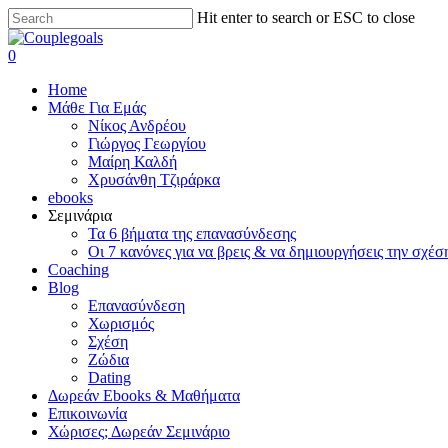
Skip
Hit enter to search or ESC to close
to
Close
main
Search
search
0
content
Menu
Home
Μάθε Για Εμάς
Νίκος Ανδρέου
Γιώργος Γεωργίου
Μαίρη Καλδή
Χρυσάνθη Τζιράρκα
ebooks
Σεμινάρια
Τα 6 βήματα της επανασύνδεσης
Οι 7 κανόνες για να βρεις & να δημιουργήσεις την σχέσ
Coaching
Blog
Επανασύνδεση
Χωρισμός
Σχέση
Ζώδια
Dating
Δωρεάν Ebooks & Μαθήματα
Επικοινωνία
Χώρισες; Δωρεάν Σεμινάριο