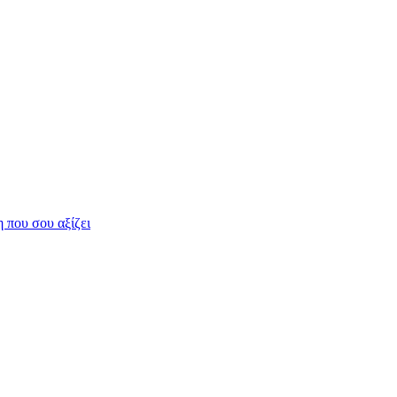
η που σου αξίζει