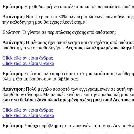
Ερώτηση
: Η μέθοδος φέρνει αποτέλεσμα και σε περιπτώσεις διαζυγ
Απάντηση
: Ναι. Περίπου το 30% των περιπτώσεων επανασύνδεσης 
την καθοδήγηση μου θα έχεις πλεονέκτημα!
Ερώτηση: Τι γίνεται σε περιπτώσεις σχέσης από απόσταση;
Απάντηση
: Η μέθοδος έχει αποτέλεσμα και σε σχέσεις από απόστασ
υπόθεση για να σε καθοδηγήσω.
Δες τους ολοκληρωμένους οδηγού
Click εδώ αν είσαι άνδρας
Click εδώ αν είσαι γυναίκα
Ερώτηση
: Εδώ και πολύ καιρό είμαστε σε μια κατάσταση ελεύθερη
θλίψη. Θα με βοηθήσουν τα βιβλία σας;
Απάντηση
: Πολύ μεγάλο ποσοστό των εγγεγραμμένων σε αυτή την λί
βοηθήσουν σίγουρα. Με μερικές κινήσεις και την προσωπική μου κ
ώστε να θελήσει ξανά ολοκληρωμένη σχέση μαζί σου! Δες τους
Click εδώ αν είσαι άνδρας
Click εδώ αν είσαι γυναίκα
Ερώτηση
: Υπάρχει πρόβλημα με την οικογένεια του/της. Δεν με θέλ