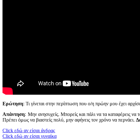
Ερώτηση
: Τι γίνεται στην περίπτωση που ο/η πρώην μου έχει αρχίσ
Απάντηση
: Μην ανησυχείς. Μπορείς και πάλι να τα καταφέρεις να 
Πρέπει όμως να βιαστείς πολύ, μην αφήνεις τον χρόνο να περνάει.
Δ
Click εδώ αν είσαι άνδρας
Click εδώ αν είσαι γυναίκα