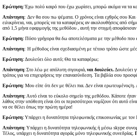
Ερώτηση
: Έχω πολύ καιρό που έχω χωρίσει, μπορώ ακόμα να τα 
Απάντηση
: Δεν θα σου πω ψέματα. Ο χρόνος είναι εχθρός σου Και
ειλικρίνεια, ναι, μπορείς να τα καταφέρεις αν ακολουθήσεις από σή
από 1,5 μήνα εφαρμογής της μεθόδου , αυτή την στιγμή αποφάσισαν
Ερώτηση
: Πόσο γρήγορα θα δω αποτελέσματα με την μέθοδο που α
Απάντηση
: Η μέθοδος είναι σχεδιασμένη με τέτοιο τρόπο ώστε μέσ
Ερώτηση
: Δουλεύει όλο αυτό; Θα τα καταφέρω;
Απάντηση
: Στο λέω με απόλυτη σιγουριά,
ναι δουλεύει.
Δουλεύει γι
τρόπος για να επιχειρήσεις την επανασύνδεση. Τα βιβλία σου προσφέ
Ερώτηση
: Μου είπε ότι δεν με θέλει πια. Δεν είναι ερωτευμένος/η
Απάντηση
: Αυτό είναι το εύκολο σημείο της μεθόδου. Κάποτε ήτα
λάθος στην υπόθεση είναι ότι οι περισσότεροι νομίζουν ότι αυτό εί
να σε θέλει όπως την πρώτη ημέρα!
Ερώτηση
: Υπάρχει η δυνατότητα τηλεφωνικής επικοινωνίας με τον
Απάντηση
: Υπάρχει η δυνατότητα τηλεφωνικής ή μέσω skype συνομ
Τέλος, υπάρχει η δυνατότητα αγοράς μόνο τηλεφωνικής συνεδρίας.