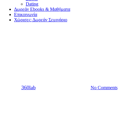
Dating
Δωρεάν Ebooks & Μαθήματα
Επικοινωνία
Χώρισες; Δωρεάν Σεμινάριο
Sex
Σχέση
Στάσεις σε καναπέ για
εγγυημένους οργασμούς
By
360lab
02/06/2020
20 Μαρτίου, 2024
No Comments