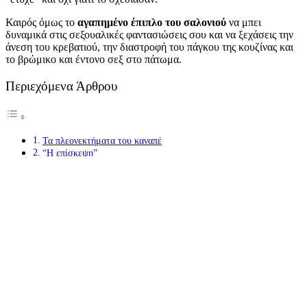
Καιρός όμως το
αγαπημένο έπιπλο του σαλονιού
να μπει
δυναμικά στις σεξουαλικές φαντασιώσεις σου και να ξεχάσεις την
άνεση του κρεβατιού, την διαστροφή του πάγκου της κουζίνας και
το βρώμικο και έντονο σεξ στο πάτωμα.
Περιεχόμενα Άρθρου
Τα πλεονεκτήματα του καναπέ
“Η επίσκεψη”
“Το πρώτο σημείο”
“Το casting”
“Το αφεντικό”
“Η απόλυτη σύνδεση”
“Η ακροβάτισσα”
“Η παιδική χαρά”
“Η κυρία του σπιτιού”
Τα πλεονεκτήματα του καναπέ
Αρχικά γιατί να διαλέξεις τον καναπέ και όχι ένα οποιοδήποτε άλλο
σημείο για σεξ;