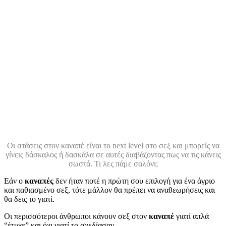
Οι στάσεις στον καναπέ είναι το next level στο σεξ και μπορείς να
γίνεις δάσκαλος ή δασκάλα σε αυτές διαβάζοντας πως να τις κάνεις
σωστά. Τι λες πάμε σαλόνι;
Εάν ο
καναπές
δεν ήταν ποτέ η πρώτη σου επιλογή για ένα άγριο
και παθιασμένο σεξ, τότε μάλλον θα πρέπει να αναθεωρήσεις και
θα δεις το γιατί.
Οι περισσότεροι άνθρωποι κάνουν σεξ στον
καναπέ
γιατί απλά
“έτυχε” και όχι γιατί το σχεδίασαν.