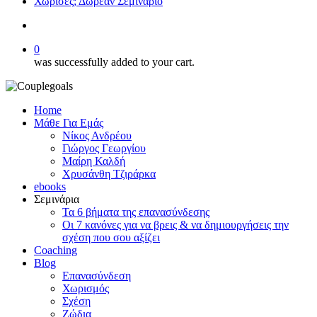
Χώρισες; Δωρεάν Σεμινάριο
search
0
was successfully added to your cart.
Home
Μάθε Για Εμάς
Νίκος Ανδρέου
Γιώργος Γεωργίου
Μαίρη Καλδή
Χρυσάνθη Τζιράρκα
ebooks
Σεμινάρια
Τα 6 βήματα της επανασύνδεσης
Οι 7 κανόνες για να βρεις & να δημιουργήσεις την
σχέση που σου αξίζει
Coaching
Blog
Επανασύνδεση
Χωρισμός
Σχέση
Ζώδια