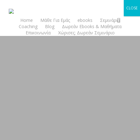
Skip
CLOSE
to
search
main
Home
Μάθε Για Εμάς
ebooks
Σεμινάρια
Coaching
Blog
Δωρεάν Ebooks & Μαθήματα
content
Επικοινωνία
Χώρισες; Δωρεάν Σεμινάριο