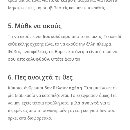
κρατήσει θα είναι για
πολύ καιρό
ή ακόμα και για
πάντα
!
Μην κρυφτείς, μη συμβιβαστείς και μην υποκριθείς!
5. Μάθε να ακούς
Το να ακούς είναι
δυσκολότερο
από το να μιλάς. Το κλειδί
κάθε καλής σχέσης είναι το να ακούς την άλλη πλευρά.
Φόβοι, ανασφάλειες, επιθυμίες και όνειρα είναι έτοιμα να
σου
αποκαλυφθούν
. Οπότε άκου τα!
6. Πες ανοιχτά τι θες
Κάποιοι άνθρωποι
δεν θέλουν σχέση
. Έτσι μπαίνουν σε
μία διαδικασία να καταπιέζονται. Το εξέφρασαν όμως; Για
να μην έχεις τέτοια προβλήματα,
μίλα ανοιχτά
για τι
περιμένεις από τη συγκεκριμένη σχέση και γιατί δεν σου
αρκεί κάτι διαφορετικό.