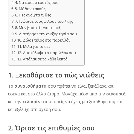
4. Να είσαι ο εαυτός σου
5. Μάθε να ακούς
6. Πες ανοιχτά τι θες
7. Γνώρισε τους φίλους του / της
8. Μην βιαστείς για το σεξ
9. Διατήρησε την ανεξαρτησία σου
10. Δώσε τέλος στο παρελθόν
11. Μίλα για το σεξ
12. Αποκάλυψε το παρελθόν σου
13. Απόλαυσε το κάθε λεπτό
1. Ξεκαθάρισε το πώς νιώθεις
Τα
συναισθήματα
σου πρέπει να είναι ξεκάθαρα και
εσένα και στο άλλο άτομο. Μονάχα μέσα από την
σιγουριά
και την
ειλικρίνεια
μπορείς να έχεις μία ξεκάθαρη πορεία
και εξέλιξη στη σχέση σου.
2. Όρισε τις επιθυμίες σου