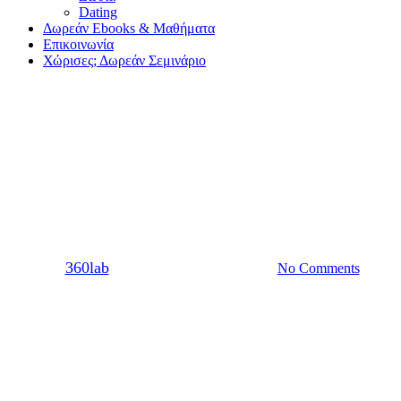
Dating
Δωρεάν Ebooks & Μαθήματα
Επικοινωνία
Χώρισες; Δωρεάν Σεμινάριο
Dating
Tα σημάδια πως βγαίνεις με
ένα πραγματικά “καλό παιδί”
By
360lab
25/06/2021
20 Μαρτίου, 2024
No Comments