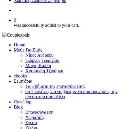
Χώρισες; Δωρεάν Σεμινάριο
search
0
was successfully added to your cart.
Home
Μάθε Για Εμάς
Νίκος Ανδρέου
Γιώργος Γεωργίου
Μαίρη Καλδή
Χρυσάνθη Τζιράρκα
ebooks
Σεμινάρια
Τα 6 βήματα της επανασύνδεσης
Οι 7 κανόνες για να βρεις & να δημιουργήσεις την
σχέση που σου αξίζει
Coaching
Blog
Επανασύνδεση
Χωρισμός
Σχέση
Ζώδια