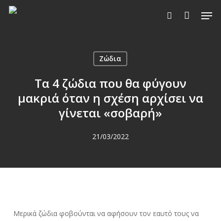
Skip
Men
to
search
main
content
Ζώδια
Τα 4 ζώδια που θα φύγουν
μακριά όταν η σχέση αρχίσει να
γίνεται «σοβαρή»
21/03/2022
Μερικά ζώδια φοβούνται να αφήσουν τον εαυτό τους να