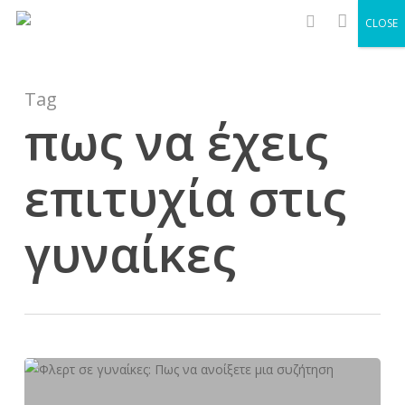
Men
Skip
CLOSE
to
search
main
content
Tag
πως να έχεις
επιτυχία στις
γυναίκες