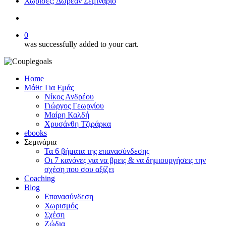
Χώρισες; Δωρεάν Σεμινάριο
search
0
was successfully added to your cart.
Home
Μάθε Για Εμάς
Νίκος Ανδρέου
Γιώργος Γεωργίου
Μαίρη Καλδή
Χρυσάνθη Τζιράρκα
ebooks
Σεμινάρια
Τα 6 βήματα της επανασύνδεσης
Οι 7 κανόνες για να βρεις & να δημιουργήσεις την
σχέση που σου αξίζει
Coaching
Blog
Επανασύνδεση
Χωρισμός
Σχέση
Ζώδια