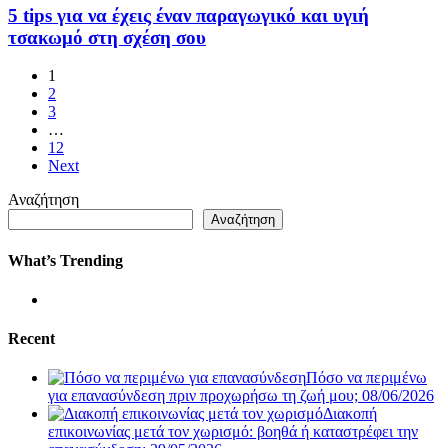
5 tips για να έχεις έναν παραγωγικό και υγιή
τσακωμό στη σχέση σου
1
2
3
…
12
Next
Αναζήτηση
Αναζήτηση
What’s Trending
Recent
Πόσο να περιμένω
για επανασύνδεση πριν προχωρήσω τη ζωή μου;
08/06/2026
Διακοπή
επικοινωνίας μετά τον χωρισμό: βοηθά ή καταστρέφει την