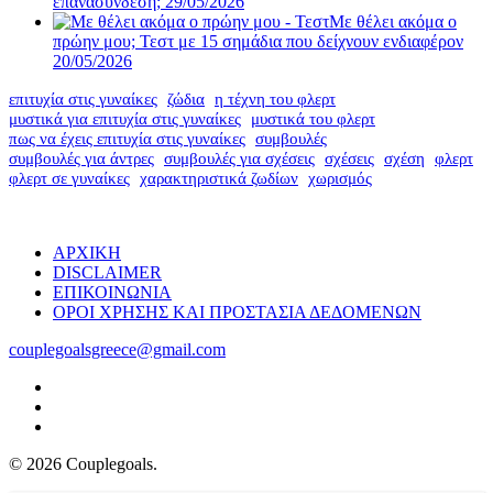
επανασύνδεση;
29/05/2026
Με θέλει ακόμα ο
πρώην μου; Τεστ με 15 σημάδια που δείχνουν ενδιαφέρον
20/05/2026
επιτυχία στις γυναίκες
ζώδια
η τέχνη του φλερτ
μυστικά για επιτυχία στις γυναίκες
μυστικά του φλερτ
πως να έχεις επιτυχία στις γυναίκες
συμβουλές
συμβουλές για άντρες
συμβουλές για σχέσεις
σχέσεις
σχέση
φλερτ
φλερτ σε γυναίκες
χαρακτηριστικά ζωδίων
χωρισμός
ΑΡΧΙΚΗ
DISCLAIMER
ΕΠΙΚΟΙΝΩΝΙΑ
ΟΡΟΙ ΧΡΗΣΗΣ ΚΑΙ ΠΡΟΣΤΑΣΙΑ ΔΕΔΟΜΕΝΩΝ
couplegoalsgreece@gmail.com
facebook
youtube
instagram
© 2026 Couplegoals.