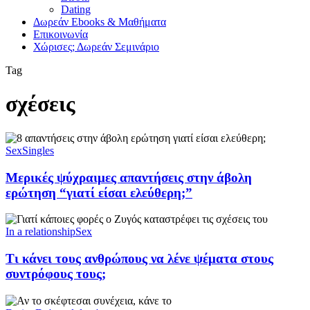
Dating
Δωρεάν Ebooks & Μαθήματα
Επικοινωνία
Χώρισες; Δωρεάν Σεμινάριο
Tag
σχέσεις
Sex
Singles
Μερικές ψύχραιμες απαντήσεις στην άβολη
ερώτηση “γιατί είσαι ελεύθερη;”
In a relationship
Sex
Τι κάνει τους ανθρώπους να λένε ψέματα στους
συντρόφους τους;