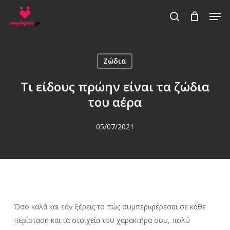
Skip
Men
to
search
main
content
Ζώδια
Τι είδους πρώην είναι τα ζώδια
του αέρα
05/07/2021
Όσο καλά και εάν ξέρεις το πώς συμπεριφέρεσαι σε κάθε
περίσταση και τα στοιχεία του χαρακτήρα σου, πολύ