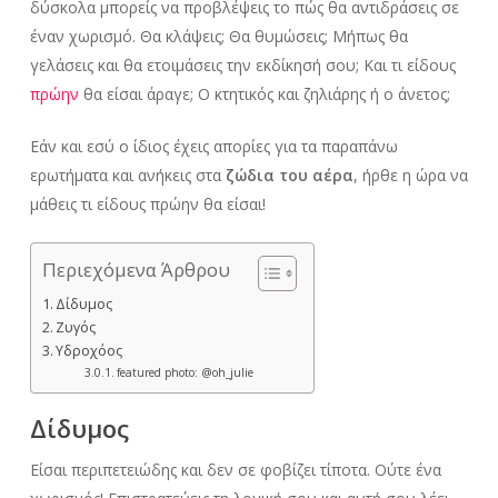
δύσκολα μπορείς να προβλέψεις το πώς θα αντιδράσεις σε
έναν χωρισμό. Θα κλάψεις; Θα θυμώσεις; Μήπως θα
γελάσεις και θα ετοιμάσεις την εκδίκησή σου; Και τι είδους
πρώην
θα είσαι άραγε; Ο κτητικός και ζηλιάρης ή ο άνετος;
Εάν και εσύ ο ίδιος έχεις απορίες για τα παραπάνω
ερωτήματα και ανήκεις στα
ζώδια του αέρα
, ήρθε η ώρα να
μάθεις τι είδους πρώην θα είσαι!
Περιεχόμενα Άρθρου
Δίδυμος
Ζυγός
Υδροχόος
featured photo: @oh_julie
Δίδυμος
Είσαι περιπετειώδης και δεν σε φοβίζει τίποτα. Ούτε ένα