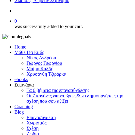
Χώρισες; Δωρεάν Σεμινάριο
search
0
was successfully added to your cart.
Home
Μάθε Για Εμάς
Νίκος Ανδρέου
Γιώργος Γεωργίου
Μαίρη Καλδή
Χρυσάνθη Τζιράρκα
ebooks
Σεμινάρια
Τα 6 βήματα της επανασύνδεσης
Οι 7 κανόνες για να βρεις & να δημιουργήσεις την
σχέση που σου αξίζει
Coaching
Blog
Επανασύνδεση
Χωρισμός
Σχέση
Ζώδια