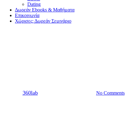
Dating
Δωρεάν Ebooks & Μαθήματα
Επικοινωνία
Χώρισες; Δωρεάν Σεμινάριο
Dating
Τι συμβαίνει όταν αυτός που
θέλεις είναι δεσμευμένος
By
360lab
26/07/2021
20 Μαρτίου, 2024
No Comments