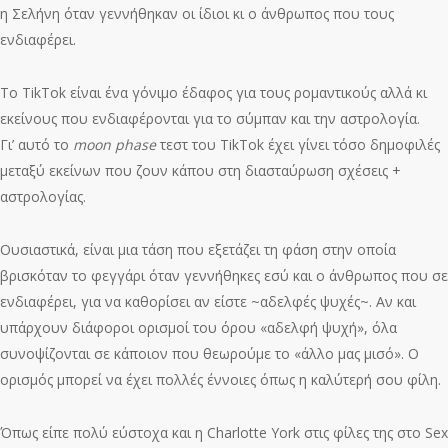
η Σελήνη όταν γεννήθηκαν οι ίδιοι κι ο άνθρωπος που τους
ενδιαφέρει.
Το TikTok είναι ένα γόνιμο έδαφος για τους ρομαντικούς αλλά κι
εκείνους που ενδιαφέρονται για το σύμπαν και την αστρολογία.
Γι’ αυτό το
moon phase
τεστ του TikTok έχει γίνει τόσο δημοφιλές
μεταξύ εκείνων που ζουν κάπου στη διασταύρωση σχέσεις +
αστρολογίας.
Ουσιαστικά, είναι μια τάση που εξετάζει τη φάση στην οποία
βρισκόταν το φεγγάρι όταν γεννήθηκες εσύ και ο άνθρωπος που σε
ενδιαφέρει, για να καθορίσει αν είστε ~αδελφές ψυχές~. Αν και
υπάρχουν διάφοροι ορισμοί του όρου «αδελφή ψυχή», όλα
συνοψίζονται σε κάποιον που θεωρούμε το «άλλο μας μισό». Ο
ορισμός μπορεί να έχει πολλές έννοιες όπως η καλύτερή σου φίλη.
Όπως είπε πολύ εύστοχα και η Charlotte York στις φίλες της στο Sex