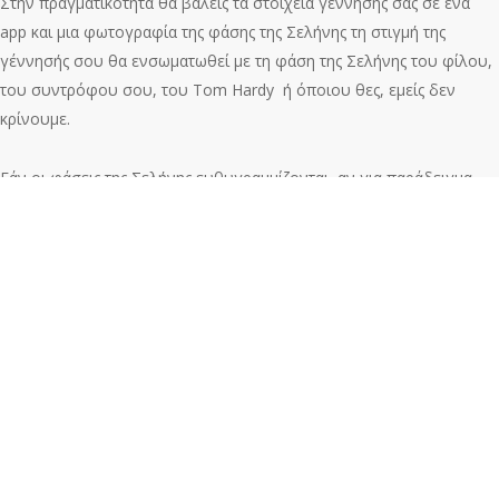
Στην πραγματικότητα θα βάλεις τα στοιχεία γέννησης σας σε ένα
app και μια φωτογραφία της φάσης της Σελήνης τη στιγμή της
γέννησής σου θα ενσωματωθεί με τη φάση της Σελήνης του φίλου,
του συντρόφου σου, του Tom Hardy ή όποιου θες, εμείς δεν
κρίνουμε.
Εάν οι φάσεις της Σελήνης ευθυγραμμίζονται, αν για παράδειγμα
γεννηθήκατε και οι δύο κατά τη διάρκεια μιας νέας σελήνης ή
πανσελήνου, αυτό υποτίθεται ότι υποδηλώνει κορυφαία
συμβατότητα. Ωστόσο, εάν οι φάσεις της σελήνης δεν ταιριάζουν,
για παράδειγμα, εάν γεννηθήκατε κατά τη διάρκεια μιας
πανσελήνου, αλλά ο άνθρωπος που σας ενδιαφέρει γεννήθηκε
κατά τη διάρκεια μιας ημισελήνου, υποτίθεται ότι προκύπτει
ασυμβατότητα ή δυσκολία σύνδεσης σε συναισθηματικό επίπεδο.