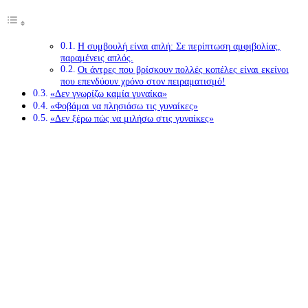
Η συμβουλή είναι απλή: Σε περίπτωση αμφιβολίας,
παραμένεις απλός.
Οι άντρες που βρίσκουν πολλές κοπέλες είναι εκείνοι
που επενδύουν χρόνο στον πειραματισμό!
«Δεν γνωρίζω καμία γυναίκα»
«Φοβάμαι να πλησιάσω τις γυναίκες»
«Δεν ξέρω πώς να μιλήσω στις γυναίκες»
«Φοβάμαι την απόρριψη»
«Δεν θέλω να φανώ γλοιώδης πέφτουλας»
«Μου αρέσει ένα κορίτσι με το οποίο δεν έχω μιλήσει ποτέ, τι
να κάνω;»
«Πάντα καταλήγω να με βλέπουν σαν φίλο»
«Μου αρέσει μία κοπέλα, πώς μπορώ να μάθω αν
ενδιαφέρεται;»
«Μου έδωσε τον αριθμό της, τι κάνω τώρα;»
«Eίμαστε σε ραντεβού και θέλω να τη φιλήσω, να το κάνω;»
Η συμβουλή είναι απλή: Σε περίπτωση αμφιβολίας,
παραμένεις απλός.
Έχεις ακούσει για το ξυράφι του Οκάμ; Είναι η θεωρία που λέει ότι