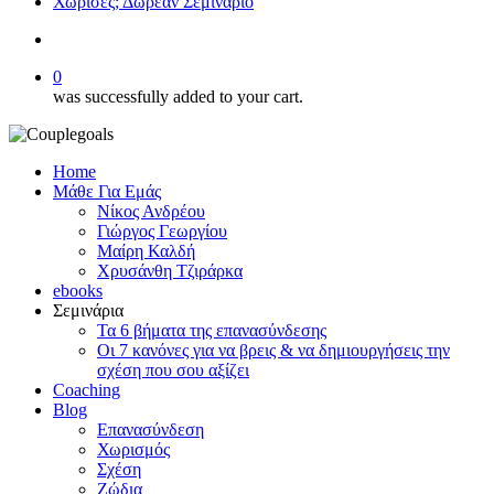
Χώρισες; Δωρεάν Σεμινάριο
search
0
was successfully added to your cart.
Home
Μάθε Για Εμάς
Νίκος Ανδρέου
Γιώργος Γεωργίου
Μαίρη Καλδή
Χρυσάνθη Τζιράρκα
ebooks
Σεμινάρια
Τα 6 βήματα της επανασύνδεσης
Οι 7 κανόνες για να βρεις & να δημιουργήσεις την
σχέση που σου αξίζει
Coaching
Blog
Επανασύνδεση
Χωρισμός
Σχέση
Ζώδια