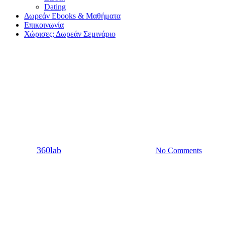
Dating
Δωρεάν Ebooks & Μαθήματα
Επικοινωνία
Χώρισες; Δωρεάν Σεμινάριο
Dating
Σχέση
Η απλότητα είναι το μυστικό
του τέλειου ραντεβού
By
360lab
04/07/2017
20 Μαρτίου, 2024
No Comments