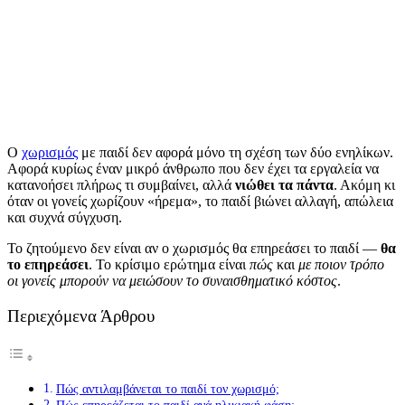
Ο
χωρισμός
με παιδί δεν αφορά μόνο τη σχέση των δύο ενηλίκων.
Αφορά κυρίως έναν μικρό άνθρωπο που δεν έχει τα εργαλεία να
κατανοήσει πλήρως τι συμβαίνει, αλλά
νιώθει τα πάντα
. Ακόμη κι
όταν οι γονείς χωρίζουν «ήρεμα», το παιδί βιώνει αλλαγή, απώλεια
και συχνά σύγχυση.
Το ζητούμενο δεν είναι αν ο χωρισμός θα επηρεάσει το παιδί —
θα
το επηρεάσει
. Το κρίσιμο ερώτημα είναι
πώς
και
με ποιον τρόπο
οι γονείς μπορούν να μειώσουν το συναισθηματικό κόστος
.
Περιεχόμενα Άρθρου
Πώς αντιλαμβάνεται το παιδί τον χωρισμό;
Πώς επηρεάζεται το παιδί ανά ηλικιακή φάση;