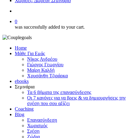
Χώρισες; Δωρεάν Σεμινάριο
search
0
was successfully added to your cart.
Home
Μάθε Για Εμάς
Νίκος Ανδρέου
Γιώργος Γεωργίου
Μαίρη Καλδή
Χρυσάνθη Τζιράρκα
ebooks
Σεμινάρια
Τα 6 βήματα της επανασύνδεσης
Οι 7 κανόνες για να βρεις & να δημιουργήσεις την
σχέση που σου αξίζει
Coaching
Blog
Επανασύνδεση
Χωρισμός
Σχέση
Ζώδια