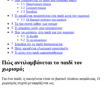
Προσχολική ηλικία
Σχολική ηλικία
Εφηβεία
Τι χρειάζεται περισσότερο ένα παιδί μετά τον χωρισμό;
Οι βασικές ανάγκες του παιδιού
Το πιο συχνό λάθος των γονιών
Τι σημαίνει υγιής συν-γονεϊκότητα;
Πώς να μιλήσεις στο παιδί για τον χωρισμό
Τι βοηθά
Τι να αποφύγεις
Σημάδια ότι το παιδί δυσκολεύεται
Πότε χρειάζεται εξωτερική υποστήριξη;
Τι μένει στο παιδί μακροπρόθεσμα;
Πώς αντιλαμβάνεται το παιδί τον
χωρισμό;
Για ένα παιδί, η οικογένεια είναι το βασικό πλαίσιο ασφάλειας. Ο
χωρισμός συχνά μεταφράζεται ως:
απώλεια σταθερότητας
φόβος εγκατάλειψης