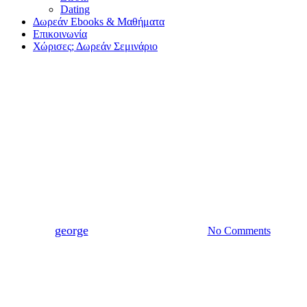
Dating
Δωρεάν Ebooks & Μαθήματα
Επικοινωνία
Χώρισες; Δωρεάν Σεμινάριο
Χωρισμός
Χωρισμός με παιδί: πώς
επηρεάζεται το παιδί και τι
χρειάζεται από τους γονείς
By
george
10/02/2026
12 Μαΐου, 2026
No Comments