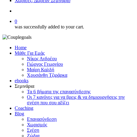
Χώρισες; Δωρεάν Σεμινάριο
search
0
was successfully added to your cart.
Home
Μάθε Για Εμάς
Νίκος Ανδρέου
Γιώργος Γεωργίου
Μαίρη Καλδή
Χρυσάνθη Τζιράρκα
ebooks
Σεμινάρια
Τα 6 βήματα της επανασύνδεσης
Οι 7 κανόνες για να βρεις & να δημιουργήσεις την
σχέση που σου αξίζει
Coaching
Blog
Επανασύνδεση
Χωρισμός
Σχέση
Ζώδια