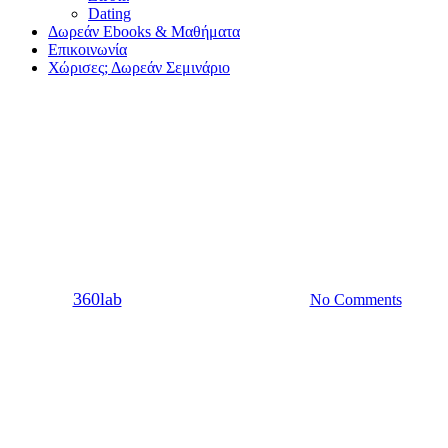
Dating
Δωρεάν Ebooks & Μαθήματα
Επικοινωνία
Χώρισες; Δωρεάν Σεμινάριο
Χωρισμός
Χωρισμός κατά τη διάρκεια
των διακοπών
By
360lab
20/07/2021
20 Μαρτίου, 2024
No Comments