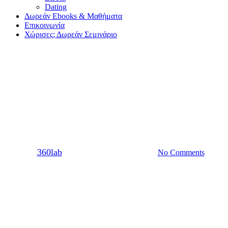
Dating
Δωρεάν Ebooks & Μαθήματα
Επικοινωνία
Χώρισες; Δωρεάν Σεμινάριο
Ζώδια
Σχέση
Χωρισμός
Ζώδια και επανασύνδεση 2017
: Πως θα την πετύχεις;
By
360lab
27/07/2013
20 Μαρτίου, 2024
No Comments