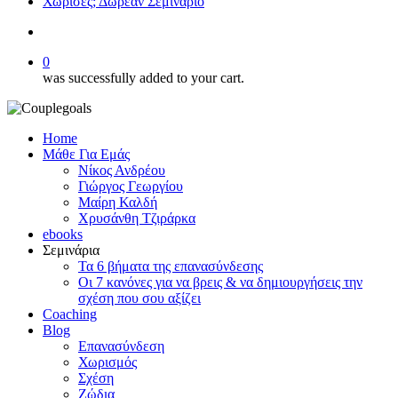
Χώρισες; Δωρεάν Σεμινάριο
search
0
was successfully added to your cart.
Home
Μάθε Για Εμάς
Νίκος Ανδρέου
Γιώργος Γεωργίου
Μαίρη Καλδή
Χρυσάνθη Τζιράρκα
ebooks
Σεμινάρια
Τα 6 βήματα της επανασύνδεσης
Οι 7 κανόνες για να βρεις & να δημιουργήσεις την
σχέση που σου αξίζει
Coaching
Blog
Επανασύνδεση
Χωρισμός
Σχέση
Ζώδια