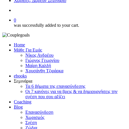
Χώρισες; Δωρεάν Σεμινάριο
search
0
was successfully added to your cart.
Home
Μάθε Για Εμάς
Νίκος Ανδρέου
Γιώργος Γεωργίου
Μαίρη Καλδή
Χρυσάνθη Τζιράρκα
ebooks
Σεμινάρια
Τα 6 βήματα της επανασύνδεσης
Οι 7 κανόνες για να βρεις & να δημιουργήσεις την
σχέση που σου αξίζει
Coaching
Blog
Επανασύνδεση
Χωρισμός
Σχέση
Ζώδια