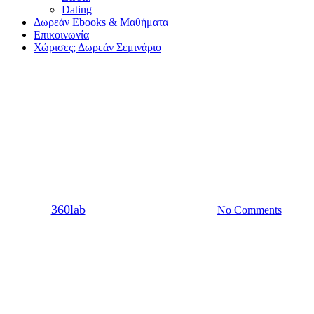
Dating
Δωρεάν Ebooks & Μαθήματα
Επικοινωνία
Χώρισες; Δωρεάν Σεμινάριο
Ζώδια
5 ζώδια που θα σε χωρίσουν για
τον ίδιο λόγο
By
360lab
29/06/2021
20 Μαρτίου, 2024
No Comments