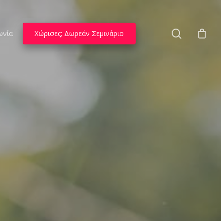
search
ωνία
Χώρισες; Δωρεάν Σεμινάριο