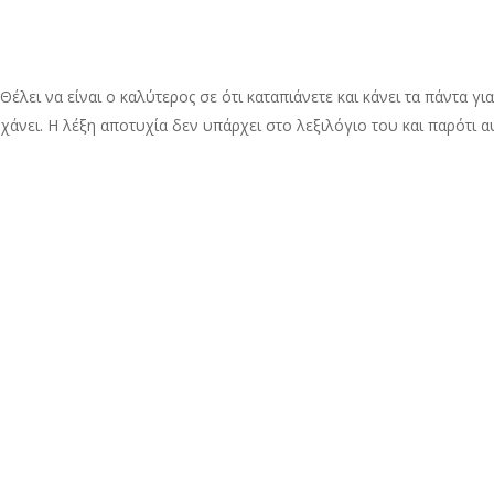
έλει να είναι ο καλύτερος σε ότι καταπιάνετε και κάνει τα πάντα γι
α χάνει. Η λέξη αποτυχία δεν υπάρχει στο λεξιλόγιο του και παρότι 
από το στόμα του και έχουν λόγο. Αναλύει τις καταστάσεις περισσότ
ζέψει τη γλώσσα του πολλές φορές. Ωστόσο, ακριβώς για αυτό μπορ
φτεται και σίγουρα δεν είναι ένας άνθρωπος τον οποίο θα βαρεθείς.