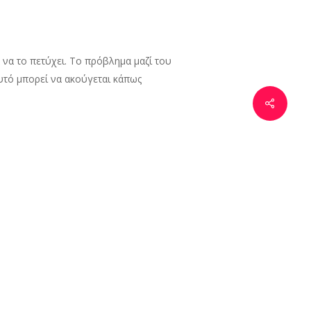
α να το πετύχει. Το πρόβλημα μαζί του
αυτό μπορεί να ακούγεται κάπως
ερο απ’ όσο θα έπρεπε και ο
είς να απολαύσεις τις στιγμές σου μαζί