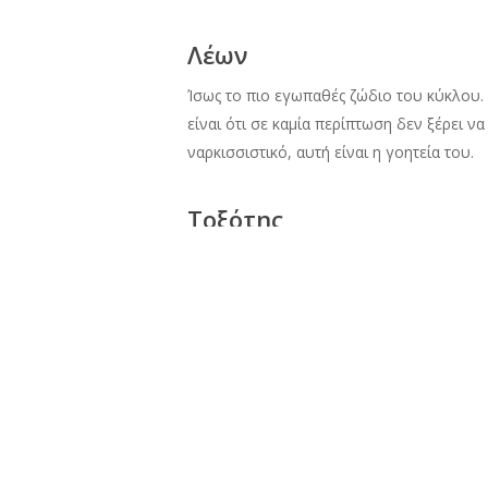
Λέων
Ίσως το πιο εγωπαθές ζώδιο του κύκλου. Θ
είναι ότι σε καμία περίπτωση δεν ξέρει ν
ναρκισσιστικό, αυτή είναι η γοητεία του.
Τοξότης
Όλοι φοβούνται τις λέξεις που βγαίνουν 
αυθορμητισμός του δεν τον βοηθάει να μα
του. Έχει πλάκα, λέει πάντα αυτό που σκέ
featured photo:
marymandarinka