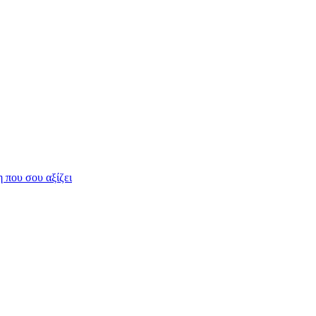
η που σου αξίζει