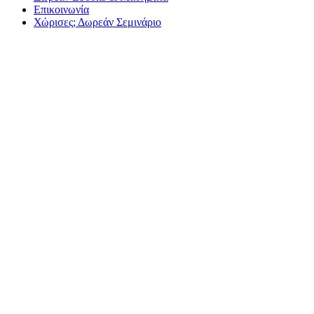
Επικοινωνία
Χώρισες; Δωρεάν Σεμινάριο
Αυτά είν