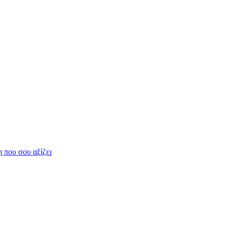
η που σου αξίζει