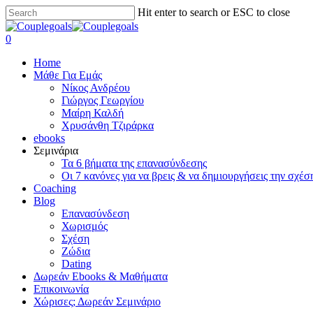
Skip
Hit enter to search or ESC to close
to
Close
main
Search
search
0
content
Menu
Home
Μάθε Για Εμάς
Νίκος Ανδρέου
Γιώργος Γεωργίου
Μαίρη Καλδή
Χρυσάνθη Τζιράρκα
ebooks
Σεμινάρια
Τα 6 βήματα της επανασύνδεσης
Οι 7 κανόνες για να βρεις & να δημιουργήσεις την σχέσ
Coaching
Blog
Επανασύνδεση
Χωρισμός
Σχέση
Ζώδια
Dating
Δωρεάν Ebooks & Μαθήματα
Επικοινωνία
Χώρισες; Δωρεάν Σεμινάριο