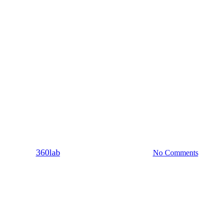
Ζώδια
αι τα 4 ζώδια που δύσκολα κάνου
By
360lab
09/08/2021
20 Μαρτίου, 2024
No Comments