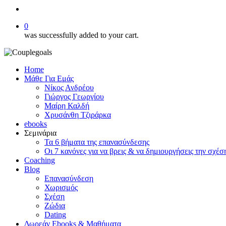
search
0
was successfully added to your cart.
Home
Μάθε Για Εμάς
Νίκος Ανδρέου
Γιώργος Γεωργίου
Μαίρη Καλδή
Χρυσάνθη Τζιράρκα
ebooks
Σεμινάρια
Τα 6 βήματα της επανασύνδεσης
Οι 7 κανόνες για να βρεις & να δημιουργήσεις την σχέσ
Coaching
Blog
Επανασύνδεση
Χωρισμός
Σχέση
Ζώδια
Dating
Δωρεάν Ebooks & Μαθήματα