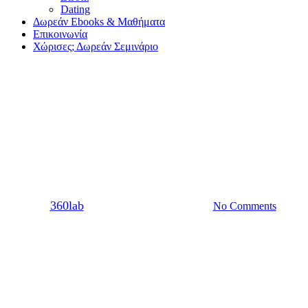
Dating
Δωρεάν Ebooks & Μαθήματα
Επικοινωνία
Χώρισες; Δωρεάν Σεμινάριο
Σχέση
Η Απιστία Μέσα Στο Γάμο.
Αναλυτικός οδηγός
By
360lab
06/09/2016
20 Μαρτίου, 2024
No Comments