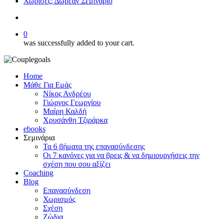
Χώρισες; Δωρεάν Σεμινάριο
search
0
was successfully added to your cart.
Home
Μάθε Για Εμάς
Νίκος Ανδρέου
Γιώργος Γεωργίου
Μαίρη Καλδή
Χρυσάνθη Τζιράρκα
ebooks
Σεμινάρια
Τα 6 βήματα της επανασύνδεσης
Οι 7 κανόνες για να βρεις & να δημιουργήσεις την
σχέση που σου αξίζει
Coaching
Blog
Επανασύνδεση
Χωρισμός
Σχέση
Ζώδια