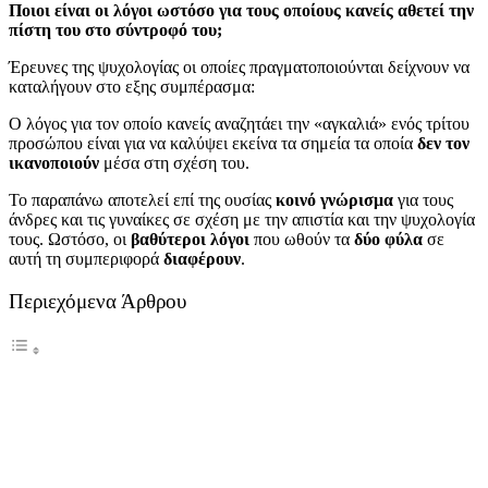
Ποιοι είναι οι λόγοι ωστόσο για τους οποίους κανείς αθετεί την
πίστη του στο σύντροφό του;
Έρευνες της ψυχολογίας οι οποίες πραγματοποιούνται δείχνουν να
καταλήγουν στο εξης συμπέρασμα:
Ο λόγος για τον οποίο κανείς αναζητάει την «αγκαλιά» ενός τρίτου
προσώπου είναι για να καλύψει εκείνα τα σημεία τα οποία
δεν τον
ικανοποιούν
μέσα στη σχέση του.
Το παραπάνω αποτελεί επί της ουσίας
κοινό γνώρισμα
για τους
άνδρες και τις γυναίκες σε σχέση με την απιστία και την ψυχολογία
τους. Ωστόσο, οι
βαθύτεροι λόγοι
που ωθούν τα
δύο φύλα
σε
αυτή τη συμπεριφορά
διαφέρουν
.
Περιεχόμενα Άρθρου
Ποια είναι λοιπόν η ψυχολογία της απιστίας για τους
άνδρες και τις γυναίκες;
Η Ψυχολογία της Απιστίας στους Άνδρες
Η επιτυχία σε σχέση με το αντίθετο φύλο δύναται να
θεωρηθεί ως συνώνυμο της δύναμης.
Υπό τις κατάλληλες συνθήκες η απιστία επιβεβαιώνει την