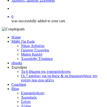
Χώρισες; Δωρεάν Σεμινάριο
search
0
was successfully added to your cart.
Home
Μάθε Για Εμάς
Νίκος Ανδρέου
Γιώργος Γεωργίου
Μαίρη Καλδή
Χρυσάνθη Τζιράρκα
ebooks
Σεμινάρια
Τα 6 βήματα της επανασύνδεσης
Οι 7 κανόνες για να βρεις & να δημιουργήσεις την
σχέση που σου αξίζει
Coaching
Blog
Επανασύνδεση
Χωρισμός
Σχέση
Ζώδια