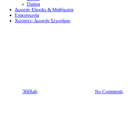
Dating
Δωρεάν Ebooks & Μαθήματα
Επικοινωνία
Χώρισες; Δωρεάν Σεμινάριο
Σχέση
Χωρισμός
Η ψυχολογία της απιστίας.
Πλήρης ανάλυση
By
360lab
09/09/2016
20 Μαρτίου, 2024
No Comments