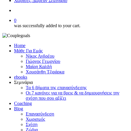
Χώρισες; Δωρεάν Σεμινάριο
search
0
was successfully added to your cart.
Home
Μάθε Για Εμάς
Νίκος Ανδρέου
Γιώργος Γεωργίου
Μαίρη Καλδή
Χρυσάνθη Τζιράρκα
ebooks
Σεμινάρια
Τα 6 βήματα της επανασύνδεσης
Οι 7 κανόνες για να βρεις & να δημιουργήσεις την
σχέση που σου αξίζει
Coaching
Blog
Επανασύνδεση
Χωρισμός
Σχέση
Ζώδια