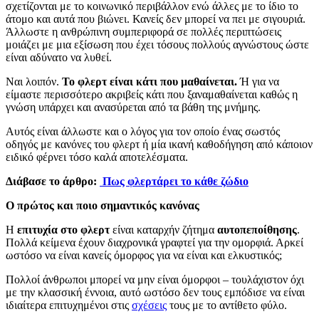
σχετίζονται με το κοινωνικό περιβάλλον ενώ άλλες με το ίδιο το
άτομο και αυτά που βιώνει. Κανείς δεν μπορεί να πει με σιγουριά.
Άλλωστε η ανθρώπινη συμπεριφορά σε πολλές περιπτώσεις
μοιάζει με μια εξίσωση που έχει τόσους πολλούς αγνώστους ώστε
είναι αδύνατο να λυθεί.
Ναι λοιπόν.
Το φλερτ είναι κάτι που μαθαίνεται.
Ή για να
είμαστε περισσότερο ακριβείς κάτι που ξαναμαθαίνεται καθώς η
γνώση υπάρχει και ανασύρεται από τα βάθη της μνήμης.
Αυτός είναι άλλωστε και ο λόγος για τον οποίο ένας σωστός
οδηγός με κανόνες του φλερτ ή μία ικανή καθοδήγηση από κάποιον
ειδικό φέρνει τόσο καλά αποτελέσματα.
Διάβασε το άρθρο:
Πως φλερτάρει το κάθε ζώδιο
Ο πρώτος και ποιο σημαντικός κανόνας
Η
επιτυχία στο φλερτ
είναι καταρχήν ζήτημα
αυτοπεποίθησης
.
Πολλά κείμενα έχουν διαχρονικά γραφτεί για την ομορφιά. Αρκεί
ωστόσο να είναι κανείς όμορφος για να είναι και ελκυστικός;
Πολλοί άνθρωποι μπορεί να μην είναι όμορφοι – τουλάχιστον όχι
με την κλασσική έννοια, αυτό ωστόσο δεν τους εμπόδισε να είναι
ιδιαίτερα επιτυχημένοι στις
σχέσεις
τους με το αντίθετο φύλο.