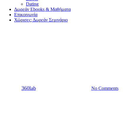
Dating
Δωρεάν Ebooks & Μαθήματα
Επικοινωνία
Χώρισες; Δωρεάν Σεμινάριο
Dating
Σχέση
10 Κανόνες της Τέχνης του
Φλερτ
By
360lab
26/09/2016
20 Μαρτίου, 2024
No Comments