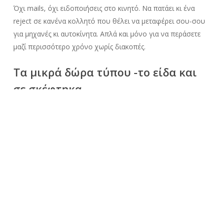
Όχι mails, όχι ειδοποιήσεις στο κινητό. Να πατάει κι ένα
reject σε κανένα κολλητό που θέλει να μεταφέρει σου-σου
για μηχανές κι αυτοκίνητα. Απλά και μόνο για να περάσετε
μαζί περισσότερο χρόνο χωρίς διακοπές.
Τα μικρά δώρα τύπου -το είδα και
σε σκέφτηκα-
Από ένα scrunchie στο αγαπημένο σου χρώμα για να
μαζεύεις τα μαλλιά σου. Μέχρι το sustainable καλαμάκι για
το θερμό σου. Μπορεί να ακούγεται απλό και μικρό αλλά
είναι αυτά τα μικρά πράγματα που δείχνουν σκέψη και
δημιουργούν μεγάλα χαμόγελα.
Να στέλνει μηνύματα όταν είναι
ξεκάθαρο πως δεν θα βρεθείτε
Ακόμα κι αν έχει πέσει τεράστιος όγκος δουλειάς ή έχει