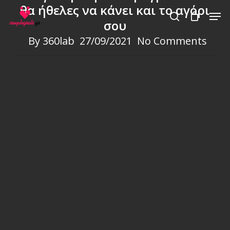
Skip
θα ήθελες να κάνει και το αγόρι
Men
to
σου
search
main
By
360lab
27/09/2021
No Comments
content