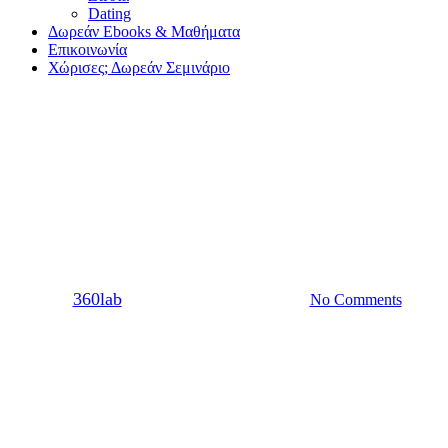
Dating
Δωρεάν Ebooks & Μαθήματα
Επικοινωνία
Χώρισες; Δωρεάν Σεμινάριο
Ζώδια
Για ποιον λόγο το κάθε ζώδιο
είναι ο τέλειος σύντροφος
By
360lab
27/09/2021
20 Μαρτίου, 2024
No Comments