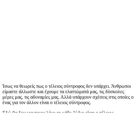
Ίσως να θεωρείς πως ο τέλειος σύντροφος δεν υπάρχει. Άνθρωποι
είμαστε άλλωστε και έχουμε τα ελαττώματά μας, τις δύσκολες
μέρες μας, τις αδυναμίες μας. Αλλά υπάρχουν σχέσεις στις οποίες ο
ένας για τον άλλον είναι ο τέλειος σύντροφος.
Εδώ θα δεις για ποιον λόγο το κάθε ζώδιο είναι ο τέλειος
σύντροφος, και έτσι ίσως αποφασίσεις και για τον δικό σου!
Περιεχόμενα Άρθρου