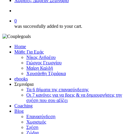
Χώρισες; Δωρεάν Σεμινάριο
search
0
was successfully added to your cart.
Home
Μάθε Για Εμάς
Νίκος Ανδρέου
Γιώργος Γεωργίου
Μαίρη Καλδή
Χρυσάνθη Τζιράρκα
ebooks
Σεμινάρια
Τα 6 βήματα της επανασύνδεσης
Οι 7 κανόνες για να βρεις & να δημιουργήσεις την
σχέση που σου αξίζει
Coaching
Blog
Επανασύνδεση
Χωρισμός
Σχέση
Ζώδια