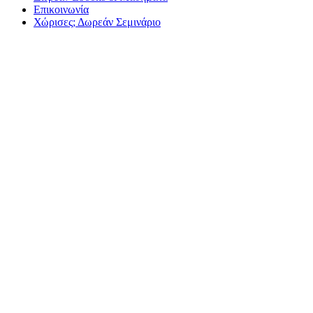
Επικοινωνία
Χώρισες; Δωρεάν Σεμινάριο
10 τραγο