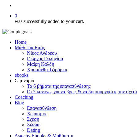
search
0
was successfully added to your cart.
Home
Μάθε Για Εμάς
Νίκος Ανδρέου
Γιώργος Γεωργίου
Μαίρη Καλδή
Χρυσάνθη Τζιράρκα
ebooks
Σεμινάρια
Τα 6 βήματα της επανασύνδεσης
Οι 7 κανόνες για να βρεις & να δημιουργήσεις την σχέσ
Coaching
Blog
Επανασύνδεση
Χωρισμός
Σχέση
Ζώδια
Dating
Δωρεάν Ebooks & Μαθήματα