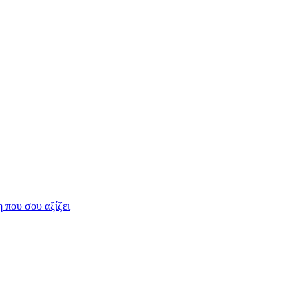
η που σου αξίζει