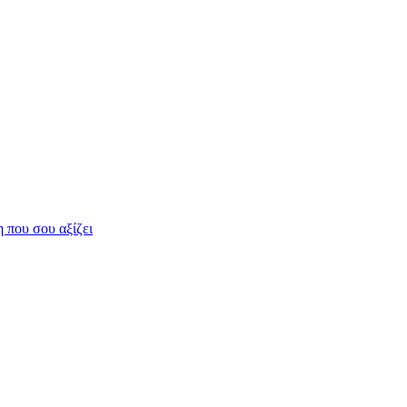
η που σου αξίζει