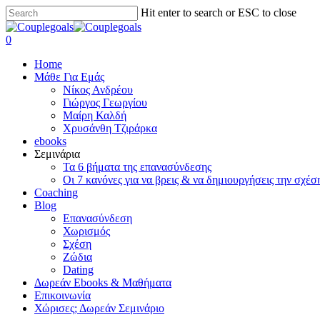
Skip
Hit enter to search or ESC to close
to
Close
main
Search
search
0
content
Menu
Home
Μάθε Για Εμάς
Νίκος Ανδρέου
Γιώργος Γεωργίου
Μαίρη Καλδή
Χρυσάνθη Τζιράρκα
ebooks
Σεμινάρια
Τα 6 βήματα της επανασύνδεσης
Οι 7 κανόνες για να βρεις & να δημιουργήσεις την σχέσ
Coaching
Blog
Επανασύνδεση
Χωρισμός
Σχέση
Ζώδια
Dating
Δωρεάν Ebooks & Μαθήματα
Επικοινωνία
Χώρισες; Δωρεάν Σεμινάριο