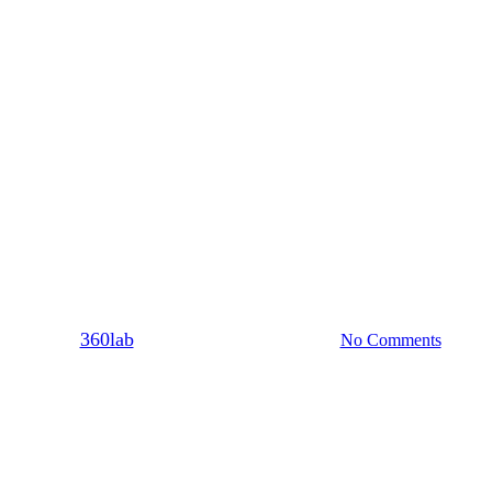
Dating
ύδια για να ερωτευτείς αυτό το 
By
360lab
06/07/2023
20 Μαρτίου, 2024
No Comments