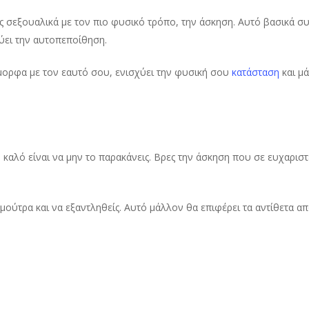
 σεξουαλικά με τον πιο φυσικό τρόπο, την άσκηση. Αυτό βασικά συμ
χύει την αυτοπεποίθηση.
όμορφα με τον εαυτό σου, ενισχύει την φυσική σου
κατάσταση
και μά
 καλό είναι να μην το παρακάνεις. Βρες την άσκηση που σε ευχαριστεί
 μούτρα και να εξαντληθείς. Αυτό μάλλον θα επιφέρει τα αντίθετα α
γά σιγά εξέλιξε το.
ι ακόμα πιο ισχυρό για ένα καλό σεξ.