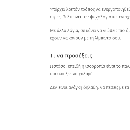
Υπάρχει λοιπόν τρόπος να ενεργοποιηθείς
στρες, βελτιώνει την ψυχολογία και ενισ
Με άλλα λόγια, σε κάνει να νιώθεις πιο 
έχουν να κάνουν με τη λίμπιντό σου.
Τι να προσέξεις
Ωστόσο, επειδή η ισορροπία είναι το παν,
σου και ξεκίνα χαλαρά.
Δεν είναι ανάγκη δηλαδή, να πέσεις με τα
ακόμα δηλαδή και με ένα περπάτημα και σι
Η άσκηση είναι πάντα ένα καλό κίνητρο κα