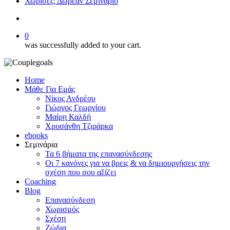
Χώρισες; Δωρεάν Σεμινάριο
search
0
was successfully added to your cart.
Home
Μάθε Για Εμάς
Νίκος Ανδρέου
Γιώργος Γεωργίου
Μαίρη Καλδή
Χρυσάνθη Τζιράρκα
ebooks
Σεμινάρια
Τα 6 βήματα της επανασύνδεσης
Οι 7 κανόνες για να βρεις & να δημιουργήσεις την
σχέση που σου αξίζει
Coaching
Blog
Επανασύνδεση
Χωρισμός
Σχέση
Ζώδια