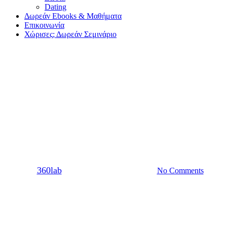
Dating
Δωρεάν Ebooks & Μαθήματα
Επικοινωνία
Χώρισες; Δωρεάν Σεμινάριο
Σχέση
5 σημάδια ότι η γυναίκα σου
δεν είναι πια ερωτευμένη μαζί
σου
By
360lab
22/10/2020
20 Μαρτίου, 2024
No Comments