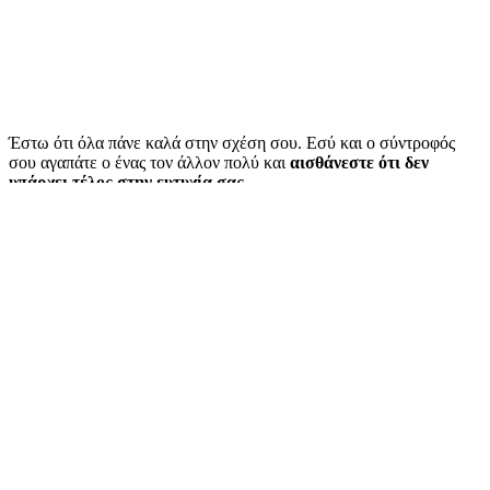
Έστω ότι όλα πάνε καλά στην σχέση σου. Εσύ και ο σύντροφός
σου αγαπάτε ο ένας τον άλλον πολύ και
αισθάνεστε ότι δεν
υπάρχει τέλος στην ευτυχία σας
.
Εμφανίζετε όλα τα σημάδια μιας σχέσης που θα αντέξει στον
χρόνο. Αλλά ξαφνικά μπαίνει ανάμεσα σας η απόσταση. Ξαφνικά,
ένας από τους δυο έχει μια πρόταση που απλά δεν μπορεί να
απορρίψει. Ίσως έχει προσφερθεί μια πολύ καλή δουλειά ή κάποια
υποτροφία για σπουδές σε μια μακρινή πόλη ή και χώρα.
Ξαφνικά,
στην πολύ σταθερή σχέση σας παρουσιάζεται μια νέα
πρόκληση.
Περιεχόμενα Άρθρου
Μπορεί λοιπόν η σχέση σας να αντέξει στην απόσταση;
Συζητήστε το πώς θα επικοινωνείτε μεταξύ σας.