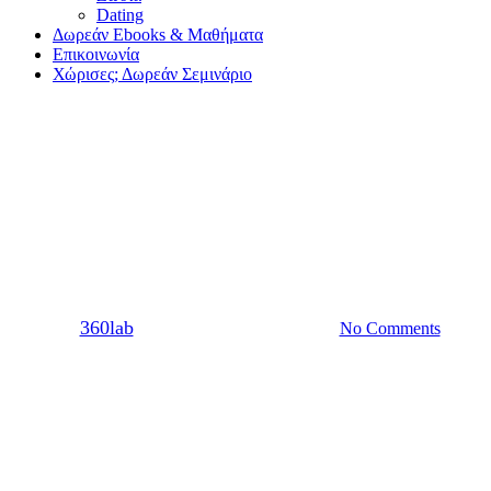
Dating
Δωρεάν Ebooks & Μαθήματα
Επικοινωνία
Χώρισες; Δωρεάν Σεμινάριο
Σχέση
5 tips για να προετοιμαστείς
για μια σχέση από απόσταση
By
360lab
22/10/2020
20 Μαρτίου, 2024
No Comments