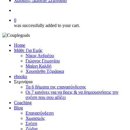
Χώρισες; Δωρεάν Σεμινάριο
search
0
was successfully added to your cart.
Home
Μάθε Για Εμάς
Νίκος Ανδρέου
Γιώργος Γεωργίου
Μαίρη Καλδή
Χρυσάνθη Τζιράρκα
ebooks
Σεμινάρια
Τα 6 βήματα της επανασύνδεσης
Οι 7 κανόνες για να βρεις & να δημιουργήσεις την
σχέση που σου αξίζει
Coaching
Blog
Επανασύνδεση
Χωρισμός
Σχέση
Ζώδια