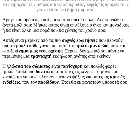
να διαβάζεις τους άντρες και να αποκρυπτογραφείς τις πράξεις τους,
για να είσαι ένα βήμα μπροστά.
Άραγε του αρέσεις; Γιατί εσένα σου αρέσει πολύ. Λες να νιώθει
άνετα μαζί σου; Μήπως αυτός είναι επιτέλους ο ένας και μοναδικός
ή θα είναι άλλη μια φορά που θα χάσεις τον χρόνο σου;
Αυτές είναι μερικές από τις πιο
συχνές
ερωτήσεις
που περνούν
από το μυαλό κάθε γυναίκας τόσο στο
πρώτο ραντεβού
, όσο και
στο
ξεκίνημα
μιας νέας
σχέσης
. Ξέρεις, δεν χρειάζεται πάντα να
περιμένεις μια
τρανταχτή
εκδήλωση αγάπης από εκείνον.
Η
γλώσσα του σώματος
είναι
πανίσχυρη
και πολλές φορές,
‘μιλάει’ πολύ πιο
δυνατά
από τις ίδιες τις λέξεις. Το μόνο που
χρειάζεται να κάνεις λοιπόν, είναι να ψάξεις για αυτές τις
κρυφές
ενδείξεις
, που τον
προδίδουν
. Έτσι θα εμφανιστούν μπροστά σου
τα
σημάδια
που μαρτυρούν ότι του
αρέσεις
.
Ποια είναι λοιπόν αυτά τα
5 σημάδια
που δείχνουν ότι του αρέσεις;
Πάμε να τα δούμε μαζί και μετά ξεκίνα να τα ψάχνεις πάνω του.
Περιεχόμενα Άρθρου