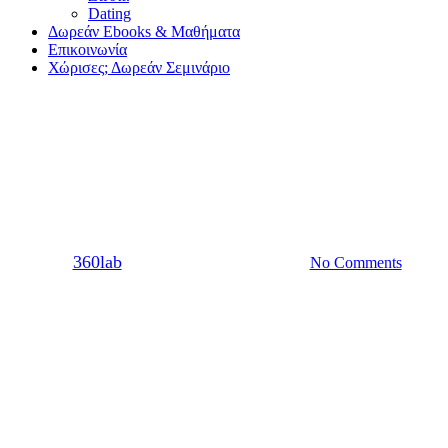
Dating
Δωρεάν Ebooks & Μαθήματα
Επικοινωνία
Χώρισες; Δωρεάν Σεμινάριο
Dating
Σχέση
Τα 5 σημάδια ότι του αρέσεις
By
360lab
06/03/2019
20 Μαρτίου, 2024
No Comments