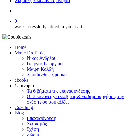
Χώρισες; Δωρεάν Σεμινάριο
search
0
was successfully added to your cart.
Home
Μάθε Για Εμάς
Νίκος Ανδρέου
Γιώργος Γεωργίου
Μαίρη Καλδή
Χρυσάνθη Τζιράρκα
ebooks
Σεμινάρια
Τα 6 βήματα της επανασύνδεσης
Οι 7 κανόνες για να βρεις & να δημιουργήσεις την
σχέση που σου αξίζει
Coaching
Blog
Επανασύνδεση
Χωρισμός
Σχέση
Ζώδια