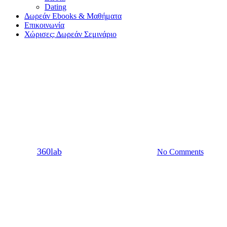
Dating
Δωρεάν Ebooks & Μαθήματα
Επικοινωνία
Χώρισες; Δωρεάν Σεμινάριο
Dating
6 φορές που ερωτεύτηκες την
ιδέα του και όχι τον ίδιο
By
360lab
06/10/2021
20 Μαρτίου, 2024
No Comments