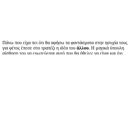
Πάνω που είχα πει ότι θα αφήσω τα φαντάσματα στην ησυχία τους
για φέτος έπεσε στο τραπέζι η ιδέα του
άλλου
. Η μαγικά ύπουλη
αίσθηση του να ερωτεύεσαι αυτό που θα ήθελες να είναι και όχι
αυτό που είναι.
Σε μια γνωστή κι αγαπημένη σειρά που βλέπω μετά μανίας σε
επανάληψη η ηθοποιός το λέει ξεκάθαρα. “
Όταν είσαι εδώ, θέλω
να είσαι σπίτι σου και όταν είσαι σπίτι σου, θέλω να είσαι
εδώ
“.
Και κάπως έτσι καταλαβαίνεις πως σίγουρα δεν είσαι ερωτευμένη
αλλά
ονειροπαρμένη
. Ενθουσιασμένη από αυτό που θέλεις να σου
συμβεί και όχι απ’ αυτό που ζεις τώρα.
Περιεχόμενα Άρθρου