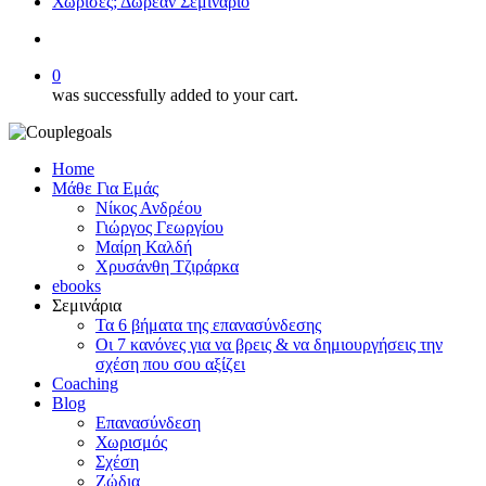
Χώρισες; Δωρεάν Σεμινάριο
search
0
was successfully added to your cart.
Home
Μάθε Για Εμάς
Νίκος Ανδρέου
Γιώργος Γεωργίου
Μαίρη Καλδή
Χρυσάνθη Τζιράρκα
ebooks
Σεμινάρια
Τα 6 βήματα της επανασύνδεσης
Οι 7 κανόνες για να βρεις & να δημιουργήσεις την
σχέση που σου αξίζει
Coaching
Blog
Επανασύνδεση
Χωρισμός
Σχέση
Ζώδια