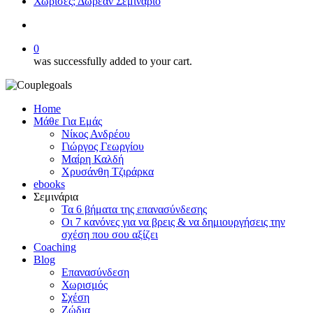
Χώρισες; Δωρεάν Σεμινάριο
search
0
was successfully added to your cart.
Home
Μάθε Για Εμάς
Νίκος Ανδρέου
Γιώργος Γεωργίου
Μαίρη Καλδή
Χρυσάνθη Τζιράρκα
ebooks
Σεμινάρια
Τα 6 βήματα της επανασύνδεσης
Οι 7 κανόνες για να βρεις & να δημιουργήσεις την
σχέση που σου αξίζει
Coaching
Blog
Επανασύνδεση
Χωρισμός
Σχέση
Ζώδια