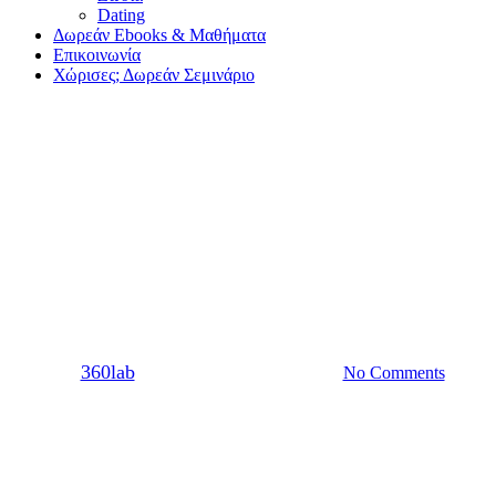
Dating
Δωρεάν Ebooks & Μαθήματα
Επικοινωνία
Χώρισες; Δωρεάν Σεμινάριο
Σχέση
Τι συμβαίνει όταν μια σχέση
είναι αληθινή και είσαι με το
σωστό άτομο
By
360lab
06/10/2021
20 Μαρτίου, 2024
No Comments