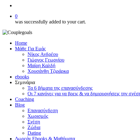
search
0
was successfully added to your cart.
Home
Μάθε Για Εμάς
Νίκος Ανδρέου
Γιώργος Γεωργίου
Μαίρη Καλδή
Χρυσάνθη Τζιράρκα
ebooks
Σεμινάρια
Τα 6 βήματα της επανασύνδεσης
Οι 7 κανόνες για να βρεις & να δημιουργήσεις την σχέσ
Coaching
Blog
Επανασύνδεση
Χωρισμός
Σχέση
Ζώδια
Dating
Δωρεάν Ebooks & Μαθήματα