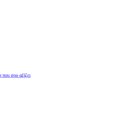
η που σου αξίζει