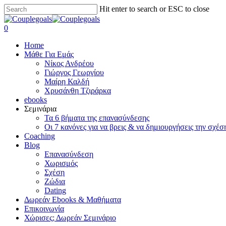
Skip
Hit enter to search or ESC to close
to
Close
main
Search
search
0
content
Menu
Home
Μάθε Για Εμάς
Νίκος Ανδρέου
Γιώργος Γεωργίου
Μαίρη Καλδή
Χρυσάνθη Τζιράρκα
ebooks
Σεμινάρια
Τα 6 βήματα της επανασύνδεσης
Οι 7 κανόνες για να βρεις & να δημιουργήσεις την σχέσ
Coaching
Blog
Επανασύνδεση
Χωρισμός
Σχέση
Ζώδια
Dating
Δωρεάν Ebooks & Μαθήματα
Επικοινωνία
Χώρισες; Δωρεάν Σεμινάριο