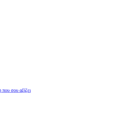
η που σου αξίζει