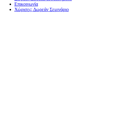
Επικοινωνία
Χώρισες; Δωρεάν Σεμινάριο
Όταν θα ορίσεις τα όρι