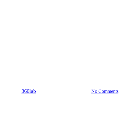
Sex
U @couplegoals
Σχέση
α στη σχέση σου θα ανακαλύψεις 
By
360lab
24/12/2020
20 Μαρτίου, 2024
No Comments