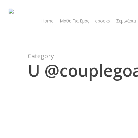
Skip
to
main
Home
Μάθε Για Εμάς
ebooks
Σεμινάρια
content
Category
U @couplegoa