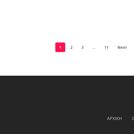
Σχέση
8 απλοί τρόποι για να
δείξετε στ@ σύντροφό
σας πόσο τον αγαπάτε
1
2
3
…
11
Next
ΑΡΧΙΚΗ