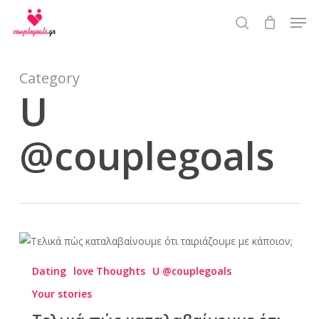
Skip
Men
to
search
main
content
Category
U
@couplegoals
Dating
love Thoughts
U @couplegoals
Your stories