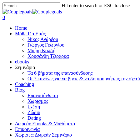
Skip
Hit enter to search or ESC to close
to
Close
main
Search
search
0
content
Menu
Home
Μάθε Για Εμάς
Νίκος Ανδρέου
Γιώργος Γεωργίου
Μαίρη Καλδή
Χρυσάνθη Τζιράρκα
ebooks
Σεμινάρια
Τα 6 βήματα της επανασύνδεσης
Οι 7 κανόνες για να βρεις & να δημιουργήσεις την σχέσ
Coaching
Blog
Επανασύνδεση
Χωρισμός
Σχέση
Ζώδια
Dating
Δωρεάν Ebooks & Μαθήματα
Επικοινωνία
Χώρισες; Δωρεάν Σεμινάριο