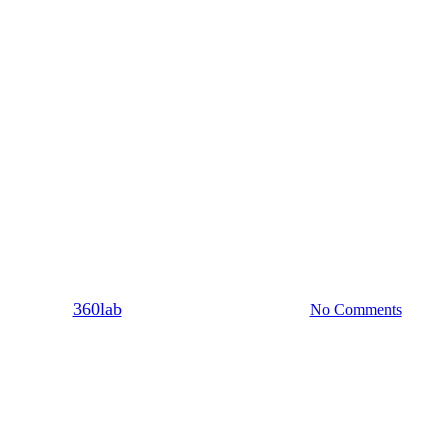
U @couplegoals
 Εσύ θα γυρνούσες πίσω στον πρ
By
360lab
10/08/2021
20 Μαρτίου, 2024
No Comments