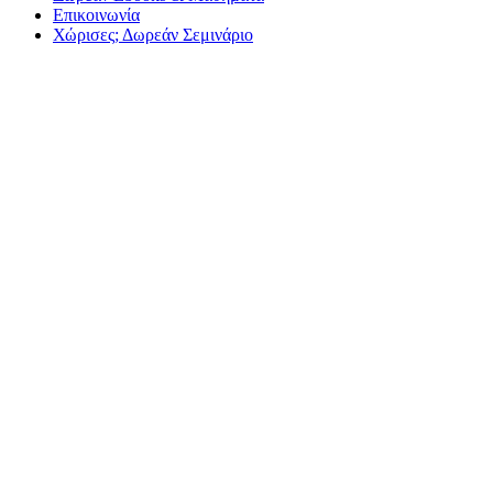
Επικοινωνία
Χώρισες; Δωρεάν Σεμινάριο
Έρευνα: