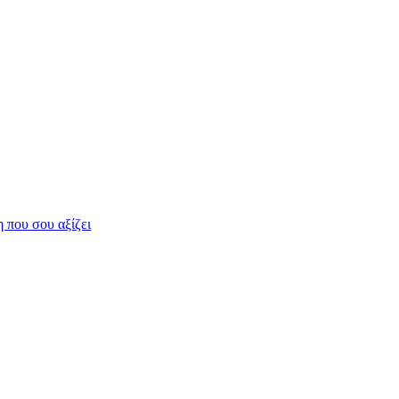
η που σου αξίζει