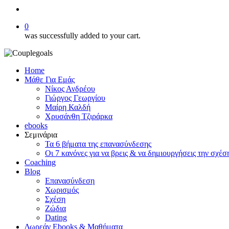
search
0
was successfully added to your cart.
Home
Μάθε Για Εμάς
Νίκος Ανδρέου
Γιώργος Γεωργίου
Μαίρη Καλδή
Χρυσάνθη Τζιράρκα
ebooks
Σεμινάρια
Τα 6 βήματα της επανασύνδεσης
Οι 7 κανόνες για να βρεις & να δημιουργήσεις την σχέσ
Coaching
Blog
Επανασύνδεση
Χωρισμός
Σχέση
Ζώδια
Dating
Δωρεάν Ebooks & Μαθήματα